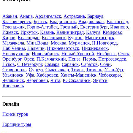
Абакан
,
Анапа
,
Архангельск
,
Астрахань
,
Барнаул
,
Благовещенск
,
Братск
,
Владивосток
,
Владикавказ
,
Волгоград
,
Геленджик
,
Горно-Алтайск
,
Грозный
,
Екатеринбург
,
Иваново
,
Ижевск
,
Иркутск
,
Казань
,
Калининград
,
Калуга
,
Кемерово
,
Киров
,
Краснодар
,
Красноярск
,
Курган
,
Магнитогорск
,
Махачкала
,
Мин.Воды
,
Москва
,
Мурманск
,
Н.Новгород
,
Наб.Челны
,
Нальчик
,
Нижневартовск
,
Нижнекамск
,
Новокузнецк
,
Новосибирск
,
Новый Уренгой
,
Ноябрьск
,
Омск
,
Оренбург
,
Орск
,
П.Камчатский
,
Пенза
,
Пермь
,
Петрозаводск
,
Псков
,
С.Петербург
,
Самара
,
Саранск
,
Саратов
,
Сочи
,
Ставрополь
,
Сургут
,
Сыктывкар
,
Томск
,
Тюмень
,
Улан-Удэ
,
Ульяновск
,
Уфа
,
Хабаровск
,
Ханты-Мансийск
,
Чебоксары
,
Челябинск
,
Череповец
,
Чита
,
Ю.Сахалинск
,
Якутск
,
Ярославль
Онлайн
Поиск туров
Горящие туры