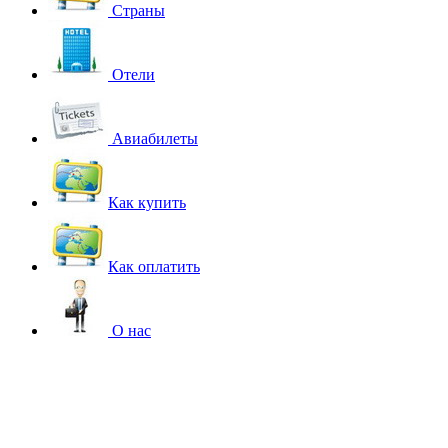
Страны
Отели
Авиабилеты
Как купить
Как оплатить
О нас