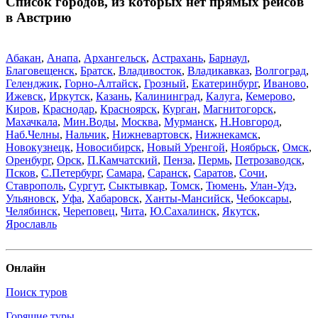
Список городов, из которых нет прямых рейсов
в Австрию
Абакан
,
Анапа
,
Архангельск
,
Астрахань
,
Барнаул
,
Благовещенск
,
Братск
,
Владивосток
,
Владикавказ
,
Волгоград
,
Геленджик
,
Горно-Алтайск
,
Грозный
,
Екатеринбург
,
Иваново
,
Ижевск
,
Иркутск
,
Казань
,
Калининград
,
Калуга
,
Кемерово
,
Киров
,
Краснодар
,
Красноярск
,
Курган
,
Магнитогорск
,
Махачкала
,
Мин.Воды
,
Москва
,
Мурманск
,
Н.Новгород
,
Наб.Челны
,
Нальчик
,
Нижневартовск
,
Нижнекамск
,
Новокузнецк
,
Новосибирск
,
Новый Уренгой
,
Ноябрьск
,
Омск
,
Оренбург
,
Орск
,
П.Камчатский
,
Пенза
,
Пермь
,
Петрозаводск
,
Псков
,
С.Петербург
,
Самара
,
Саранск
,
Саратов
,
Сочи
,
Ставрополь
,
Сургут
,
Сыктывкар
,
Томск
,
Тюмень
,
Улан-Удэ
,
Ульяновск
,
Уфа
,
Хабаровск
,
Ханты-Мансийск
,
Чебоксары
,
Челябинск
,
Череповец
,
Чита
,
Ю.Сахалинск
,
Якутск
,
Ярославль
Онлайн
Поиск туров
Горящие туры