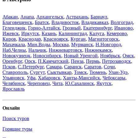
Абакан
,
Анапа
,
Архангельск
,
Астрахань
,
Барнаул
,
Благовещенск
,
Братск
,
Владивосток
,
Владикавказ
,
Волгоград
,
Геленджик
,
Горно-Алтайск
,
Грозный
,
Екатеринбург
,
Иваново
,
Ижевск
,
Иркутск
,
Казань
,
Калининград
,
Калуга
,
Кемерово
,
Киров
,
Краснодар
,
Красноярск
,
Курган
,
Магнитогорск
,
Махачкала
,
Мин.Воды
,
Москва
,
Мурманск
,
Н.Новгород
,
Наб.Челны
,
Нальчик
,
Нижневартовск
,
Нижнекамск
,
Новокузнецк
,
Новосибирск
,
Новый Уренгой
,
Ноябрьск
,
Омск
,
Оренбург
,
Орск
,
П.Камчатский
,
Пенза
,
Пермь
,
Петрозаводск
,
Псков
,
С.Петербург
,
Самара
,
Саранск
,
Саратов
,
Сочи
,
Ставрополь
,
Сургут
,
Сыктывкар
,
Томск
,
Тюмень
,
Улан-Удэ
,
Ульяновск
,
Уфа
,
Хабаровск
,
Ханты-Мансийск
,
Чебоксары
,
Челябинск
,
Череповец
,
Чита
,
Ю.Сахалинск
,
Якутск
,
Ярославль
Онлайн
Поиск туров
Горящие туры