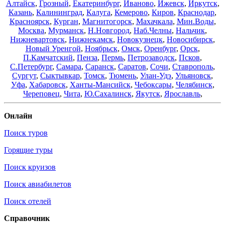
Алтайск
,
Грозный
,
Екатеринбург
,
Иваново
,
Ижевск
,
Иркутск
,
Казань
,
Калининград
,
Калуга
,
Кемерово
,
Киров
,
Краснодар
,
Красноярск
,
Курган
,
Магнитогорск
,
Махачкала
,
Мин.Воды
,
Москва
,
Мурманск
,
Н.Новгород
,
Наб.Челны
,
Нальчик
,
Нижневартовск
,
Нижнекамск
,
Новокузнецк
,
Новосибирск
,
Новый Уренгой
,
Ноябрьск
,
Омск
,
Оренбург
,
Орск
,
П.Камчатский
,
Пенза
,
Пермь
,
Петрозаводск
,
Псков
,
С.Петербург
,
Самара
,
Саранск
,
Саратов
,
Сочи
,
Ставрополь
,
Сургут
,
Сыктывкар
,
Томск
,
Тюмень
,
Улан-Удэ
,
Ульяновск
,
Уфа
,
Хабаровск
,
Ханты-Мансийск
,
Чебоксары
,
Челябинск
,
Череповец
,
Чита
,
Ю.Сахалинск
,
Якутск
,
Ярославль
,
Онлайн
Поиск туров
Горящие туры
Поиск круизов
Поиск авиабилетов
Поиск отелей
Справочник