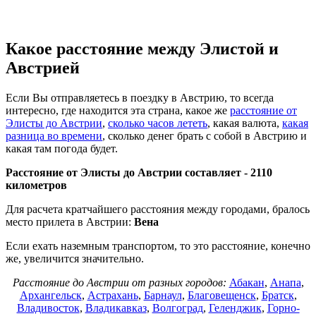
Какое расстояние между Элистой и
Австрией
Если Вы отправляетесь в поездку в Австрию, то всегда
интересно, где находится эта страна, какое же
расстояние от
Элисты до Австрии
,
сколько часов лететь
, какая валюта,
какая
разница во времени
, сколько денег брать с собой в Австрию и
какая там погода будет.
Расстояние от Элисты до Австрии составляет -
2110
километров
Для расчета кратчайшего расстояния между городами, бралось
место прилета в Австрии:
Вена
Если ехать наземным транспортом, то это расстояние, конечно
же, увеличится значительно.
Расстояние до Австрии от разных городов:
Абакан
,
Анапа
,
Архангельск
,
Астрахань
,
Барнаул
,
Благовещенск
,
Братск
,
Владивосток
,
Владикавказ
,
Волгоград
,
Геленджик
,
Горно-