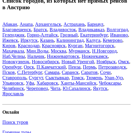
Список городов, из которых нет прямых рейсов
в Австрию
Абакан
,
Анапа
,
Архангельск
,
Астрахань
,
Барнаул
,
Благовещенск
,
Братск
,
Владивосток
,
Владикавказ
,
Волгоград
,
Геленджик
,
Горно-Алтайск
,
Грозный
,
Екатеринбург
,
Иваново
,
Ижевск
,
Иркутск
,
Казань
,
Калининград
,
Калуга
,
Кемерово
,
Киров
,
Краснодар
,
Красноярск
,
Курган
,
Магнитогорск
,
Махачкала
,
Мин.Воды
,
Москва
,
Мурманск
,
Н.Новгород
,
Наб.Челны
,
Нальчик
,
Нижневартовск
,
Нижнекамск
,
Новокузнецк
,
Новосибирск
,
Новый Уренгой
,
Ноябрьск
,
Омск
,
Оренбург
,
Орск
,
П.Камчатский
,
Пенза
,
Пермь
,
Петрозаводск
,
Псков
,
С.Петербург
,
Самара
,
Саранск
,
Саратов
,
Сочи
,
Ставрополь
,
Сургут
,
Сыктывкар
,
Томск
,
Тюмень
,
Улан-Удэ
,
Ульяновск
,
Уфа
,
Хабаровск
,
Ханты-Мансийск
,
Чебоксары
,
Челябинск
,
Череповец
,
Чита
,
Ю.Сахалинск
,
Якутск
,
Ярославль
Онлайн
Поиск туров
Горящие туры