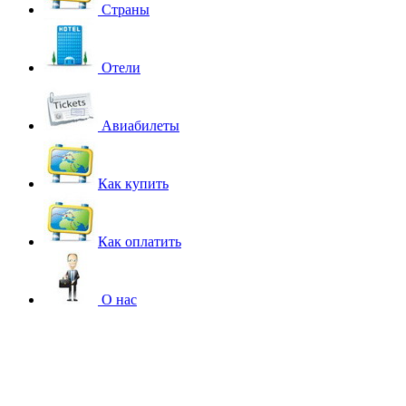
Страны
Отели
Авиабилеты
Как купить
Как оплатить
О нас