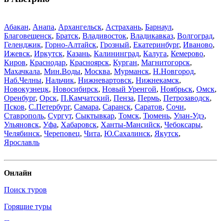
Абакан
,
Анапа
,
Архангельск
,
Астрахань
,
Барнаул
,
Благовещенск
,
Братск
,
Владивосток
,
Владикавказ
,
Волгоград
,
Геленджик
,
Горно-Алтайск
,
Грозный
,
Екатеринбург
,
Иваново
,
Ижевск
,
Иркутск
,
Казань
,
Калининград
,
Калуга
,
Кемерово
,
Киров
,
Краснодар
,
Красноярск
,
Курган
,
Магнитогорск
,
Махачкала
,
Мин.Воды
,
Москва
,
Мурманск
,
Н.Новгород
,
Наб.Челны
,
Нальчик
,
Нижневартовск
,
Нижнекамск
,
Новокузнецк
,
Новосибирск
,
Новый Уренгой
,
Ноябрьск
,
Омск
,
Оренбург
,
Орск
,
П.Камчатский
,
Пенза
,
Пермь
,
Петрозаводск
,
Псков
,
С.Петербург
,
Самара
,
Саранск
,
Саратов
,
Сочи
,
Ставрополь
,
Сургут
,
Сыктывкар
,
Томск
,
Тюмень
,
Улан-Удэ
,
Ульяновск
,
Уфа
,
Хабаровск
,
Ханты-Мансийск
,
Чебоксары
,
Челябинск
,
Череповец
,
Чита
,
Ю.Сахалинск
,
Якутск
,
Ярославль
Онлайн
Поиск туров
Горящие туры