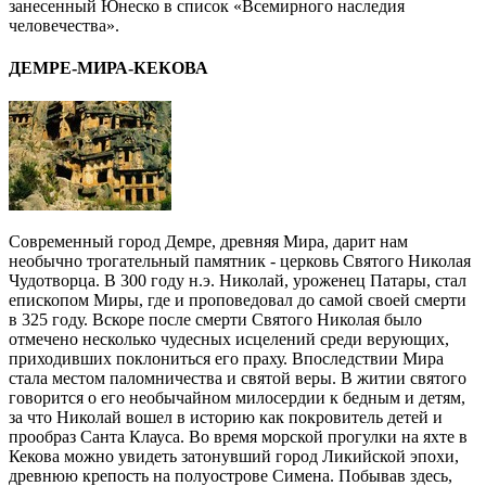
занесенный Юнеско в список «Всемирного наследия
человечества».
ДЕМРЕ-МИРА-КЕКОВА
Современный город Демре, древняя Мира, дарит нам
необычно трогательный памятник - церковь Святого Николая
Чудотворца. В 300 году н.э. Николай, уроженец Патары, стал
епископом Миры, где и проповедовал до самой своей смерти
в 325 году. Вскоре после смерти Святого Николая было
отмечено несколько чудесных исцелений среди верующих,
приходивших поклониться его праху. Впоследствии Мира
стала местом паломничества и святой веры. В житии святого
говорится о его необычайном милосердии к бедным и детям,
за что Николай вошел в историю как покровитель детей и
прообраз Санта Клауса. Во время морской прогулки на яхте в
Кекова можно увидеть затонувший город Ликийской эпохи,
древнюю крепость на полуострове Симена. Побывав здесь,