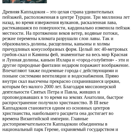
Древняя Каппадокия – это целая страна удивительных
пейзажей, расположенная в центре Турции. Три миллиона лет
назад, во время извержения вулканов, раскаленная лава,
растекавшаяся по поверхности, кардинально изменила пейзаж
местности. На протяжении веков ветер, водяные потоки,
резкие перемены климата разрушали слои лавы. Так и
образовались долины, расщелины, каньоны и холмы
причудливых конусообразных форм. Целый лес 40-метровых
грибов-скал и Камины фей, знаменитые на весь мир Красная
и Лунная долины, каньон Ихлара и «город-голубятня» - эти и
другие природные фантазии недаром поражают воображение.
Впечатляют также подземные города с действующими и
поныне системами вентиляции и водоснабжения. Прямо
внутри скал высечены прекрасно сохранившиеся церкви,
которым без малого 2000 лет. Благодаря миссионерской
деятельности Святых Петра и Павла, живших и
проповедовавших в то время на землях Анатолии, быстрое
распространение получило христианство. В III веке
Каппадокия становится одним из основных центров
христианства, наибольшего расцвета она достигает во
времена Византийской империи. Главные
достопримечательности Каппадокии объединены в
национальный парк Гереме, охраняемый государством и