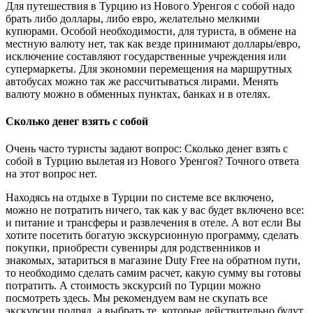
Для путешествия в Турцию из Нового Уренгоя с собой надо
брать либо доллары, либо евро, желательно мелкими
купюрами. Особой необходимости, для туриста, в обмене на
местную валюту нет, так как везде принимают доллары/евро,
исключение составляют государственные учреждения или
супермаркеты. Для экономии перемещения на маршрутных
автобусах можно так же рассчитываться лирами. Менять
валюту можно в обменных пунктах, банках и в отелях.
Сколько денег взять с собой
Очень часто туристы задают вопрос: Сколько денег взять с
собой в Турцию вылетая из Нового Уренгоя? Точного ответа
на этот вопрос нет.
Находясь на отдыхе в Турции по системе все включено,
можно не потратить ничего, так как у вас будет включено все:
и питание и трансферы и развлечения в отеле. А вот если Вы
хотите посетить богатую экскурсионную программу, сделать
покупки, приобрести сувениры для родственников и
знакомых, затариться в магазине Duty Free на обратном пути,
то необходимо сделать самим расчет, какую сумму вы готовы
потратить. А стоимость экскурсий по Турции можно
посмотреть здесь. Мы рекомендуем вам не скупать все
экскурсии подряд, а выбрать те, которые действительно будут