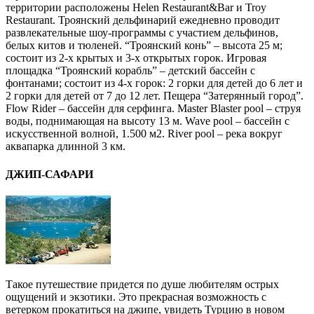
территории расположены Helen Restaurant&Bar и Troy
Restaurant. Троянский дельфинарий ежедневно проводит
развлекательные шоу-программы с участием дельфинов,
белых китов и тюленей. “Троянский конь” – высота 25 м;
состоит из 2-х крытых и 3-х открытых горок. Игровая
площадка “Троянский корабль” – детский бассейн с
фонтанами; состоит из 4-х горок: 2 горки для детей до 6 лет и
2 горки для детей от 7 до 12 лет. Пещера “Затерянный город”.
Flow Rider – бассейн для серфинга. Master Blaster pool – струя
воды, поднимающая на высоту 13 м. Wave pool – бассейн с
искусственной волной, 1.500 м2. River pool – река вокруг
аквапарка длинной 3 км.
ДЖИП-САФАРИ
Такое путешествие придется по душе любителям острых
ощущений и экзотики. Это прекрасная возможность с
ветерком прокатиться на джипе, увидеть Турцию в новом