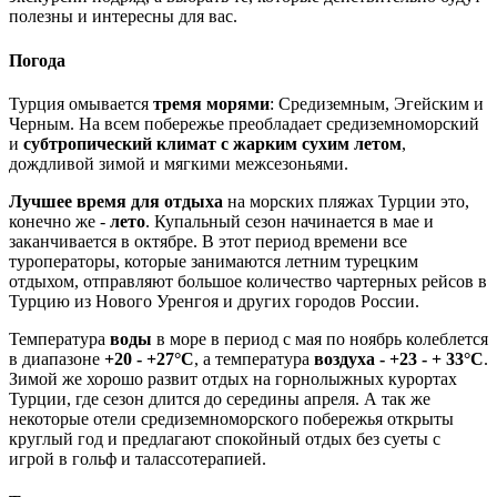
полезны и интересны для вас.
Погода
Турция омывается
тремя морями
: Средиземным, Эгейским и
Черным. На всем побережье преобладает средиземноморский
и
субтропический климат с жарким сухим летом
,
дождливой зимой и мягкими межсезоньями.
Лучшее время для отдыха
на морских пляжах Турции это,
конечно же -
лето
. Купальный сезон начинается в мае и
заканчивается в октябре. В этот период времени все
туроператоры, которые занимаются летним турецким
отдыхом, отправляют большое количество чартерных рейсов в
Турцию из Нового Уренгоя и других городов России.
Температура
воды
в море в период с мая по ноябрь колеблется
в диапазоне
+20 - +27°С
, а температура
воздуха - +23 - + 33°С
.
Зимой же хорошо развит отдых на горнолыжных курортах
Турции, где сезон длится до середины апреля. А так же
некоторые отели средиземноморского побережья открыты
круглый год и предлагают спокойный отдых без суеты с
игрой в гольф и талассотерапией.