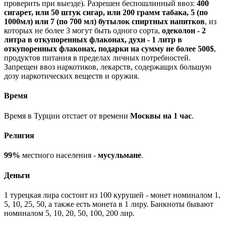
проверить при выезде). Разрешен беспошлинный ввоз:
400
сигарет, или 50 штук сигар, или 200 грамм табака, 5 (по
1000мл) или 7 (по 700 мл) бутылок спиртных напитков
, из
которых не более 3 могут быть одного сорта,
одеколон - 2
литра в откупоренных флаконах, духи - 1 литр в
откупоренных флаконах, подарки на сумму не более 500$
,
продуктов питания в пределах личных потребностей.
Запрещен ввоз наркотиков, лекарств, содержащих большую
дозу наркотических веществ и оружия.
Время
Время в Турции отстает от времени
Москвы на 1 час
.
Религия
99%
местного населения -
мусульмане
.
Деньги
1 турецкая лира состоит из 100 курушей - монет номиналом 1,
5, 10, 25, 50, а также есть монета в 1 лиру. Банкноты бывают
номиналом 5, 10, 20, 50, 100, 200 лир.