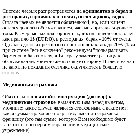
Система чаевых распространяется на
официантов в барах и
ресторанах, горничных в отелях, носильщиков, гидов
.
Оплата чаевых не является обязательной, но, если клиент
остался доволен обслуживанием, чаевые - признак хорошего
тона. Размер чаевых для горничных, носильщиков составляет
как правило
1$
(
EURO
), в ресторанах, барах -
10%
от счета.
Однако в дорогих ресторанах принято оставлять до 20%. Даже
при системе "все включено" рекомендуем "подкармливать"
барменов в барах отеля, и Вы сразу заметите разницу в
обслуживании, конечно же в лучшую сторону. В такси на чай
не дают, но показания счетчика округляются в большую
сторону.
Медицинская страховка
Обязательно
прочитайте инструкцию (договор) к
медицинской страховке
, выданную Вам перед вылетом,
уточните: какие случаи являются страховыми, а какие нет;
какая сумма страхового покрытия; имеет ли страховка
франшизу (это там сумма, которую Вам необходимо будет
заплатить, при первом обращении в медицинское
учреждение).