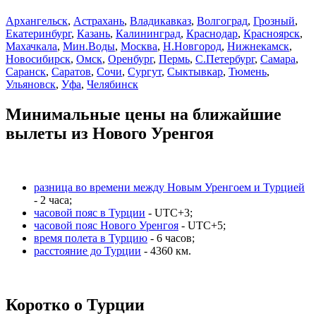
Архангельск
,
Астрахань
,
Владикавказ
,
Волгоград
,
Грозный
,
Екатеринбург
,
Казань
,
Калининград
,
Краснодар
,
Красноярск
,
Махачкала
,
Мин.Воды
,
Москва
,
Н.Новгород
,
Нижнекамск
,
Новосибирск
,
Омск
,
Оренбург
,
Пермь
,
С.Петербург
,
Самара
,
Саранск
,
Саратов
,
Сочи
,
Сургут
,
Сыктывкар
,
Тюмень
,
Ульяновск
,
Уфа
,
Челябинск
Минимальные цены на ближайшие
вылеты из Нового Уренгоя
разница во времени между Новым Уренгоем и Турцией
- 2 часа;
часовой пояс в Турции
- UTC+3;
часовой пояс Нового Уренгоя
- UTC+5;
время полета в Турцию
- 6 часов;
расстояние до Турции
- 4360 км.
Коротко о Турции