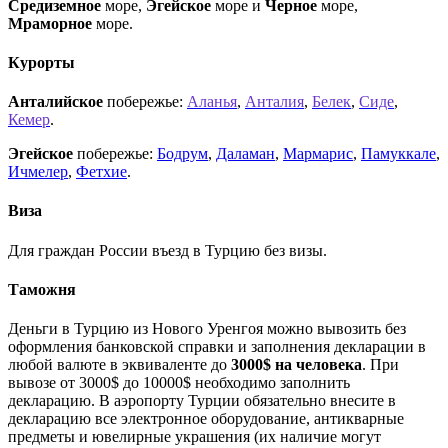
Средиземное
море,
Эгейское
море и
Черное
море,
Мраморное
море.
Курорты
Анталийское
побережье:
Аланья
,
Анталия
,
Белек
,
Сиде
,
Кемер
.
Эгейское
побережье:
Бодрум
,
Даламан
,
Мармарис
,
Памуккале
,
Ичмелер
,
Фетхие
.
Виза
Для граждан России въезд в Турцию без визы.
Таможня
Деньги в Турцию из Нового Уренгоя можно вывозить без
оформления банковской справки и заполнения декларации в
любой валюте в эквиваленте до
3000$ на человека
. При
вывозе от 3000$ до 10000$ необходимо заполнить
декларацию. В аэропорту Турции обязательно внесите в
декларацию все электронное оборудование, антикварные
предметы и ювелирные украшения (их наличие могут