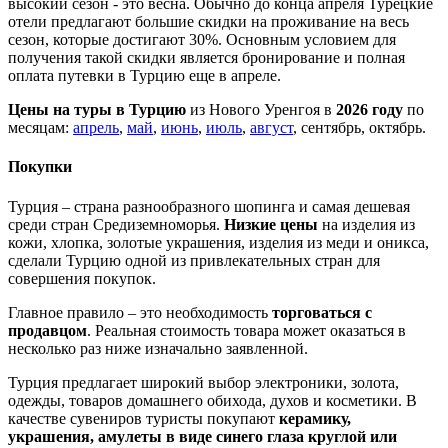
высокий сезон - это весна. Обычно до конца апреля Турецкие
отели предлагают большие скидки на проживание на весь
сезон, которые достигают 30%. Основным условием для
получения такой скидки является бронирование и полная
оплата путевки в Турцию еще в апреле.
Цены на туры в Турцию
из Нового Уренгоя в
2026 году
по
месяцам:
апрель
,
май
,
июнь
,
июль
,
август
, сентябрь, октябрь.
Покупки
Турция – страна разнообразного шопинга и самая дешевая
среди стран Средиземноморья.
Низкие цены
на изделия из
кожи, хлопка, золотые украшения, изделия из меди и оникса,
сделали Турцию одной из привлекательных стран для
совершения покупок.
Главное правило – это необходимость
торговаться с
продавцом
. Реальная стоимость товара может оказаться в
несколько раз ниже изначально заявленной.
Турция предлагает широкий выбор электроники, золота,
одежды, товаров домашнего обихода, духов и косметики. В
качестве сувениров туристы покупают
керамику,
украшения, амулеты в виде синего глаза круглой или