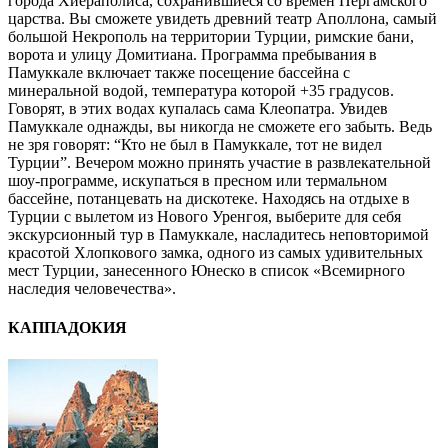
города Хиераполиса, сохранившиеся со времен Пергамского
царства. Вы сможете увидеть древний театр Аполлона, самый
большой Некрополь на территории Турции, римские бани,
ворота и улицу Домитиана. Программа пребывания в
Памуккале включает также посещение бассейна с
минеральной водой, температура которой +35 градусов.
Говорят, в этих водах купалась сама Клеопатра. Увидев
Памуккале однажды, вы никогда не сможете его забыть. Ведь
не зря говорят: “Кто не был в Памуккале, тот не видел
Турции”. Вечером можно принять участие в развлекательной
шоу-программе, искупаться в пресном или термальном
бассейне, потанцевать на дискотеке. Находясь на отдыхе в
Турции с вылетом из Нового Уренгоя, выберите для себя
экскурсионный тур в Памуккале, насладитесь неповторимой
красотой Хлопкового замка, одного из самых удивительных
мест Турции, занесенного Юнеско в список «Всемирного
наследия человечества».
КАППАДОКИЯ