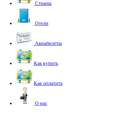
Страны
Отели
Авиабилеты
Как купить
Как оплатить
О нас