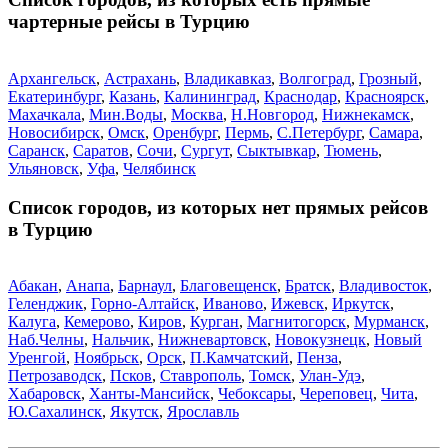
чартерные рейсы в Турцию
Архангельск
,
Астрахань
,
Владикавказ
,
Волгоград
,
Грозный
,
Екатеринбург
,
Казань
,
Калининград
,
Краснодар
,
Красноярск
,
Махачкала
,
Мин.Воды
,
Москва
,
Н.Новгород
,
Нижнекамск
,
Новосибирск
,
Омск
,
Оренбург
,
Пермь
,
С.Петербург
,
Самара
,
Саранск
,
Саратов
,
Сочи
,
Сургут
,
Сыктывкар
,
Тюмень
,
Ульяновск
,
Уфа
,
Челябинск
Список городов, из которых нет прямых рейсов
в Турцию
Абакан
,
Анапа
,
Барнаул
,
Благовещенск
,
Братск
,
Владивосток
,
Геленджик
,
Горно-Алтайск
,
Иваново
,
Ижевск
,
Иркутск
,
Калуга
,
Кемерово
,
Киров
,
Курган
,
Магнитогорск
,
Мурманск
,
Наб.Челны
,
Нальчик
,
Нижневартовск
,
Новокузнецк
,
Новый
Уренгой
,
Ноябрьск
,
Орск
,
П.Камчатский
,
Пенза
,
Петрозаводск
,
Псков
,
Ставрополь
,
Томск
,
Улан-Удэ
,
Хабаровск
,
Ханты-Мансийск
,
Чебоксары
,
Череповец
,
Чита
,
Ю.Сахалинск
,
Якутск
,
Ярославль