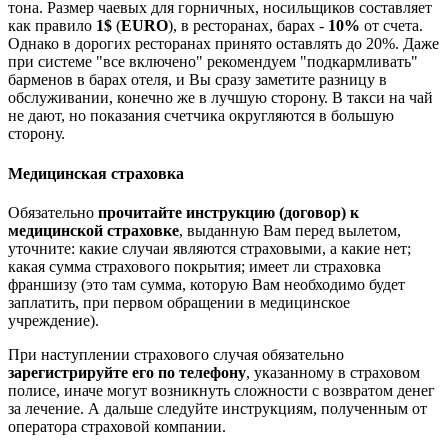
тона. Размер чаевых для горничных, носильщиков составляет
как правило
1$
(
EURO
), в ресторанах, барах -
10%
от счета.
Однако в дорогих ресторанах принято оставлять до 20%. Даже
при системе "все включено" рекомендуем "подкармливать"
барменов в барах отеля, и Вы сразу заметите разницу в
обслуживании, конечно же в лучшую сторону. В такси на чай
не дают, но показания счетчика округляются в большую
сторону.
Медицинская страховка
Обязательно
прочитайте инструкцию (договор) к
медицинской страховке
, выданную Вам перед вылетом,
уточните: какие случаи являются страховыми, а какие нет;
какая сумма страхового покрытия; имеет ли страховка
франшизу (это там сумма, которую Вам необходимо будет
заплатить, при первом обращении в медицинское
учреждение).
При наступлении страхового случая обязательно
зарегистрируйте его по телефону
, указанному в страховом
полисе, иначе могут возникнуть сложности с возвратом денег
за лечение. А дальше следуйте инструкциям, полученным от
оператора страховой компании.