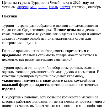
Цены на туры в Турцию
из Челябинска в
2026 году
по
месяцам:
апрель
,
май
,
июнь
,
июль
,
август
, сентябрь, октябрь.
Покупки
Турция – страна разнообразного шопинга и самая дешевая
среди стран Средиземноморья.
Низкие цены
на изделия из
кожи, хлопка, золотые украшения, изделия из меди и оникса,
сделали Турцию одной из привлекательных стран для
совершения покупок.
Главное правило – это необходимость
торговаться с
продавцом
. Реальная стоимость товара может оказаться в
несколько раз ниже изначально заявленной.
Турция предлагает широкий выбор электроники, золота,
одежды, товаров домашнего обихода, духов и косметики. В
качестве сувениров туристы покупают
керамику,
украшения, амулеты в виде синего глаза круглой или
овальной формы, сладости, специи, кожаные и золотые
изделия
.
В курортных районах, есть большое количество магазинов,
которые работают допоздна, и где вы сможете провести много
приятных часов, выбирая что-то из огромного многообразия