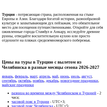
Турция
- потрясающая страна, расположенная на стыке
Европы и Азии. Благодаря богатой истории, разнообразной
культуре и захватывающим дух пейзажам, это обязательное
место для посещения путешественниками. Откройте для себя
оживленные города Стамбул и Анкару, исследуйте древние
руины, отведайте восхитительную кухню или просто
отдохните на пляжах средиземноморского побережья.
Цены на туры в Турцию с вылетом из
Челябинска в разные месяцы сезона 2026-2027
январь
,
февраль
,
март
,
апрель
,
май
,
июнь
,
июль
,
август
,
сентябрь
,
октябрь
,
ноябрь
,
декабрь
,
новогодние праздники
,
майские праздники
разница во времени между Челябинском и Турцией
- 2
часа;
часовой пояс в Турции
- UTC+3;
часовой пояс Челябинска
- UTC+5;