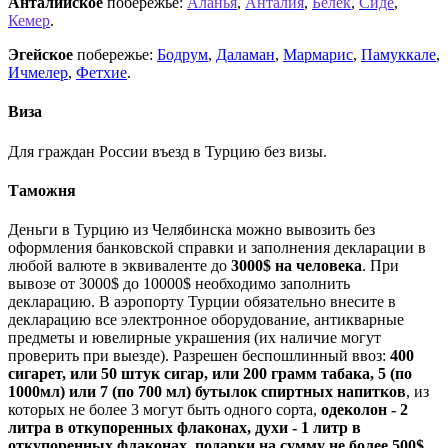
Анталийское
побережье:
Аланья
,
Анталия
,
Белек
,
Сиде
,
Кемер
.
Эгейское
побережье:
Бодрум
,
Даламан
,
Мармарис
,
Памуккале
,
Ичмелер
,
Фетхие
.
Виза
Для граждан России въезд в Турцию без визы.
Таможня
Деньги в Турцию из Челябинска можно вывозить без
оформления банковской справки и заполнения декларации в
любой валюте в эквиваленте до
3000$ на человека
. При
вывозе от 3000$ до 10000$ необходимо заполнить
декларацию. В аэропорту Турции обязательно внесите в
декларацию все электронное оборудование, антикварные
предметы и ювелирные украшения (их наличие могут
проверить при выезде). Разрешен беспошлинный ввоз:
400
сигарет, или 50 штук сигар, или 200 грамм табака, 5 (по
1000мл) или 7 (по 700 мл) бутылок спиртных напитков
, из
которых не более 3 могут быть одного сорта,
одеколон - 2
литра в откупоренных флаконах, духи - 1 литр в
откупоренных флаконах, подарки на сумму не более 500$
,