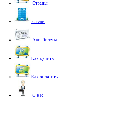
Страны
Отели
Авиабилеты
Как купить
Как оплатить
О нас