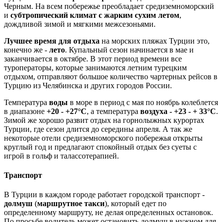
Черным. На всем побережье преобладает средиземноморский
и
субтропический климат с жарким сухим летом
,
дождливой зимой и мягкими межсезоньями.
Лучшее время для отдыха
на морских пляжах Турции это,
конечно же -
лето
. Купальный сезон начинается в мае и
заканчивается в октябре. В этот период времени все
туроператоры, которые занимаются летним турецким
отдыхом, отправляют большое количество чартерных рейсов в
Турцию из Челябинска и других городов России.
Температура
воды
в море в период с мая по ноябрь колеблется
в диапазоне
+20 - +27°С
, а температура
воздуха - +23 - + 33°С
.
Зимой же хорошо развит отдых на горнолыжных курортах
Турции, где сезон длится до середины апреля. А так же
некоторые отели средиземноморского побережья открыты
круглый год и предлагают спокойный отдых без суеты с
игрой в гольф и талассотерапией.
Транспорт
В Турции в каждом городе работает городской транспорт -
долмуш
(
маршрутное такси
), который едет по
определенному маршруту, не делая определенных остановок.
По просьбе водитель может остановить долмуш в нужном для