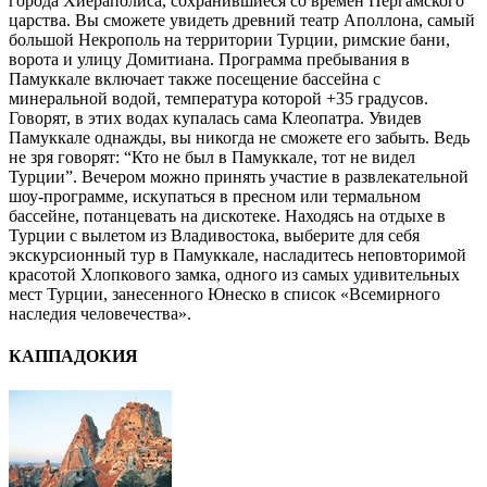
города Хиераполиса, сохранившиеся со времен Пергамского
царства. Вы сможете увидеть древний театр Аполлона, самый
большой Некрополь на территории Турции, римские бани,
ворота и улицу Домитиана. Программа пребывания в
Памуккале включает также посещение бассейна с
минеральной водой, температура которой +35 градусов.
Говорят, в этих водах купалась сама Клеопатра. Увидев
Памуккале однажды, вы никогда не сможете его забыть. Ведь
не зря говорят: “Кто не был в Памуккале, тот не видел
Турции”. Вечером можно принять участие в развлекательной
шоу-программе, искупаться в пресном или термальном
бассейне, потанцевать на дискотеке. Находясь на отдыхе в
Турции с вылетом из Владивостока, выберите для себя
экскурсионный тур в Памуккале, насладитесь неповторимой
красотой Хлопкового замка, одного из самых удивительных
мест Турции, занесенного Юнеско в список «Всемирного
наследия человечества».
КАППАДОКИЯ