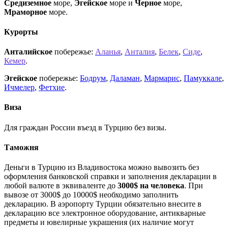
Средиземное
море,
Эгейское
море и
Черное
море,
Мраморное
море.
Курорты
Анталийское
побережье:
Аланья
,
Анталия
,
Белек
,
Сиде
,
Кемер
.
Эгейское
побережье:
Бодрум
,
Даламан
,
Мармарис
,
Памуккале
,
Ичмелер
,
Фетхие
.
Виза
Для граждан России въезд в Турцию без визы.
Таможня
Деньги в Турцию из Владивостока можно вывозить без
оформления банковской справки и заполнения декларации в
любой валюте в эквиваленте до
3000$ на человека
. При
вывозе от 3000$ до 10000$ необходимо заполнить
декларацию. В аэропорту Турции обязательно внесите в
декларацию все электронное оборудование, антикварные
предметы и ювелирные украшения (их наличие могут