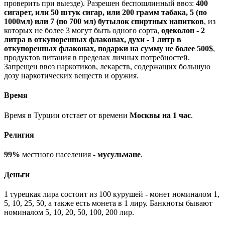
проверить при выезде). Разрешен беспошлинный ввоз:
400
сигарет, или 50 штук сигар, или 200 грамм табака, 5 (по
1000мл) или 7 (по 700 мл) бутылок спиртных напитков
, из
которых не более 3 могут быть одного сорта,
одеколон - 2
литра в откупоренных флаконах, духи - 1 литр в
откупоренных флаконах, подарки на сумму не более 500$
,
продуктов питания в пределах личных потребностей.
Запрещен ввоз наркотиков, лекарств, содержащих большую
дозу наркотических веществ и оружия.
Время
Время в Турции отстает от времени
Москвы на 1 час
.
Религия
99%
местного населения -
мусульмане
.
Деньги
1 турецкая лира состоит из 100 курушей - монет номиналом 1,
5, 10, 25, 50, а также есть монета в 1 лиру. Банкноты бывают
номиналом 5, 10, 20, 50, 100, 200 лир.