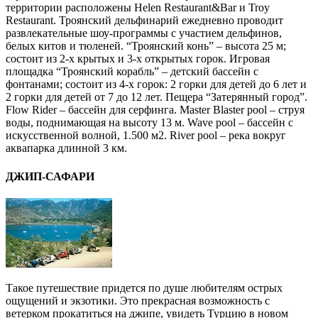
территории расположены Helen Restaurant&Bar и Troy
Restaurant. Троянский дельфинарий ежедневно проводит
развлекательные шоу-программы с участием дельфинов,
белых китов и тюленей. “Троянский конь” – высота 25 м;
состоит из 2-х крытых и 3-х открытых горок. Игровая
площадка “Троянский корабль” – детский бассейн с
фонтанами; состоит из 4-х горок: 2 горки для детей до 6 лет и
2 горки для детей от 7 до 12 лет. Пещера “Затерянный город”.
Flow Rider – бассейн для серфинга. Master Blaster pool – струя
воды, поднимающая на высоту 13 м. Wave pool – бассейн с
искусственной волной, 1.500 м2. River pool – река вокруг
аквапарка длинной 3 км.
ДЖИП-САФАРИ
Такое путешествие придется по душе любителям острых
ощущений и экзотики. Это прекрасная возможность с
ветерком прокатиться на джипе, увидеть Турцию в новом