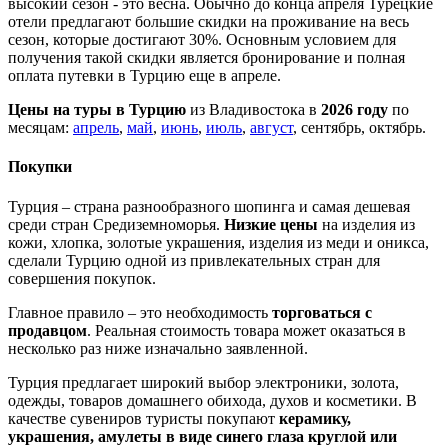
высокий сезон - это весна. Обычно до конца апреля Турецкие
отели предлагают большие скидки на проживание на весь
сезон, которые достигают 30%. Основным условием для
получения такой скидки является бронирование и полная
оплата путевки в Турцию еще в апреле.
Цены на туры в Турцию
из Владивостока в
2026 году
по
месяцам:
апрель
,
май
,
июнь
,
июль
,
август
, сентябрь, октябрь.
Покупки
Турция – страна разнообразного шопинга и самая дешевая
среди стран Средиземноморья.
Низкие цены
на изделия из
кожи, хлопка, золотые украшения, изделия из меди и оникса,
сделали Турцию одной из привлекательных стран для
совершения покупок.
Главное правило – это необходимость
торговаться с
продавцом
. Реальная стоимость товара может оказаться в
несколько раз ниже изначально заявленной.
Турция предлагает широкий выбор электроники, золота,
одежды, товаров домашнего обихода, духов и косметики. В
качестве сувениров туристы покупают
керамику,
украшения, амулеты в виде синего глаза круглой или