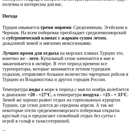
полезны и интересны для вас.
Погода
Турция омывается
тремя морями
: Средиземным, Эгейским и
Черным. На всем побережье преобладает средиземноморский
и
субтропический климат с жарким сухим летом
,
дождливой зимой и мягкими межсезоньями.
Лучшее время для отдыха
на морских пляжах Турции это,
конечно же -
лето
. Купальный сезон начинается в мае и
заканчивается в октябре. В этот период времени все
туроператоры, которые занимаются летним турецким
отдыхом, отправляют большое количество чартерных рейсов в
Турцию из Владивостока и других городов России.
Температура
воды
в море в период с мая по ноябрь колеблется
в диапазоне
+20 - +27°С
, а температура
воздуха - +23 - + 33°С
.
Зимой же хорошо развит отдых на горнолыжных курортах
Турции, где сезон длится до середины апреля. А так же
некоторые отели средиземноморского побережья открыты
круглый год и предлагают спокойный отдых без суеты с
игрой в гольф и талассотерапией.