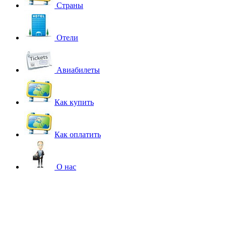
Страны
Отели
Авиабилеты
Как купить
Как оплатить
О нас