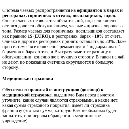
Система чаевых распространяется на
официантов в барах и
ресторанах, горничных в отелях, носильщиков, гидов
.
Оплата чаевых не является обязательной, но, если клиент
остался доволен обслуживанием, чаевые - признак хорошего
тона. Размер чаевых для горничных, носильщиков составляет
как правило
1$
(
EURO
), в ресторанах, барах -
10%
от счета.
Однако в дорогих ресторанах принято оставлять до 20%. Даже
при системе "все включено" рекомендуем "подкармливать"
барменов в барах отеля, и Вы сразу заметите разницу в
обслуживании, конечно же в лучшую сторону. В такси на чай
не дают, но показания счетчика округляются в большую
сторону.
Медицинская страховка
Обязательно
прочитайте инструкцию (договор) к
медицинской страховке
, выданную Вам перед вылетом,
уточните: какие случаи являются страховыми, а какие нет;
какая сумма страхового покрытия; имеет ли страховка
франшизу (это там сумма, которую Вам необходимо будет
заплатить, при первом обращении в медицинское
учреждение).