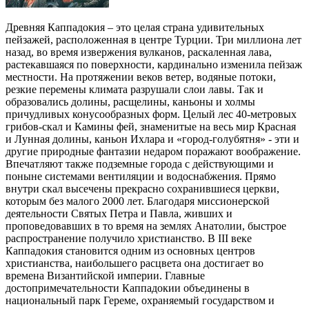
Древняя Каппадокия – это целая страна удивительных
пейзажей, расположенная в центре Турции. Три миллиона лет
назад, во время извержения вулканов, раскаленная лава,
растекавшаяся по поверхности, кардинально изменила пейзаж
местности. На протяжении веков ветер, водяные потоки,
резкие перемены климата разрушали слои лавы. Так и
образовались долины, расщелины, каньоны и холмы
причудливых конусообразных форм. Целый лес 40-метровых
грибов-скал и Камины фей, знаменитые на весь мир Красная
и Лунная долины, каньон Ихлара и «город-голубятня» - эти и
другие природные фантазии недаром поражают воображение.
Впечатляют также подземные города с действующими и
поныне системами вентиляции и водоснабжения. Прямо
внутри скал высечены прекрасно сохранившиеся церкви,
которым без малого 2000 лет. Благодаря миссионерской
деятельности Святых Петра и Павла, живших и
проповедовавших в то время на землях Анатолии, быстрое
распространение получило христианство. В III веке
Каппадокия становится одним из основных центров
христианства, наибольшего расцвета она достигает во
времена Византийской империи. Главные
достопримечательности Каппадокии объединены в
национальный парк Гереме, охраняемый государством и