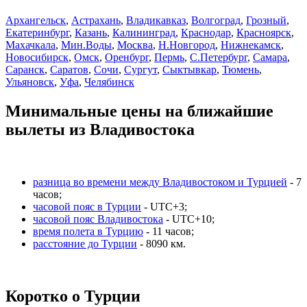
Архангельск
,
Астрахань
,
Владикавказ
,
Волгоград
,
Грозный
,
Екатеринбург
,
Казань
,
Калининград
,
Краснодар
,
Красноярск
,
Махачкала
,
Мин.Воды
,
Москва
,
Н.Новгород
,
Нижнекамск
,
Новосибирск
,
Омск
,
Оренбург
,
Пермь
,
С.Петербург
,
Самара
,
Саранск
,
Саратов
,
Сочи
,
Сургут
,
Сыктывкар
,
Тюмень
,
Ульяновск
,
Уфа
,
Челябинск
Минимальные цены на ближайшие
вылеты из Владивостока
разница во времени между Владивостоком и Турцией
- 7
часов;
часовой пояс в Турции
- UTC+3;
часовой пояс Владивостока
- UTC+10;
время полета в Турцию
- 11 часов;
расстояние до Турции
- 8090 км.
Коротко о Турции