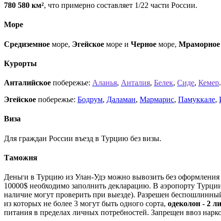
780 580 км²
, что примерно составляет 1/22 части России.
Море
Средиземное
море,
Эгейское
море и
Черное
море,
Мраморно
Курорты
Анталийское
побережье:
Аланья
,
Анталия
,
Белек
,
Сиде
,
Кемер
.
Эгейское
побережье:
Бодрум
,
Даламан
,
Мармарис
,
Памуккале
,
Виза
Для граждан России въезд в Турцию без визы.
Таможня
Деньги в Турцию из Улан-Удэ можно вывозить без оформления 
10000$ необходимо заполнить декларацию. В аэропорту Турции
наличие могут проверить при выезде). Разрешен беспошлинны
из которых не более 3 могут быть одного сорта,
одеколон - 2 л
питания в пределах личных потребностей. Запрещен ввоз нарк