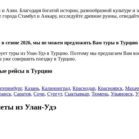
и Азии. Благодаря богатой истории, разнообразной культуре и 
города Стамбул и Анкару, исследуйте древние руины, отведайт
 в сезоне 2026, мы не можем предложить Вам туры в Турцию и
ует туры из Улан-Удэ в Турцию. Поэтому мы предлагаем Вам во
а уже совершить поездку в Турцию.
ные рейсы в Турцию
атеринбург
,
Казань
,
Калининград
,
Краснодар
,
Красноярск
,
Махач
ранск
,
Саратов
,
Сочи
,
Сургут
,
Сыктывкар
,
Тюмень
,
Ульяновск
,
У
ты из Улан-Удэ