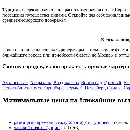
Турция
- потрясающая страна, расположенная на стыке Европы 
посещения путешественниками. Откройте для себя оживленные 
средиземноморского побережья.
К сожалению,
Наши основные партнеры-туроператоры в этом году не формир
ближайшего города или приобрести билеты до Москвы и оттуд
Список городов, из которых есть прямые чартер
Архангельск
,
Астрахань
,
Владикавказ
,
Волгоград
,
Грозный
,
Ек
Новосибирск
,
Омск
,
Оренбург
,
Пермь
,
С.Петербург
,
Самара
,
Са
Минимальные цены на ближайшие выле
разница во времени между Улан-Удэ и Турцией
- 5 часов;
часовой пояс в Турции
- UTC+3;