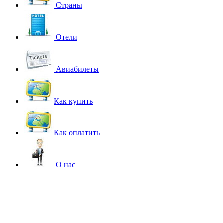
Страны
Отели
Авиабилеты
Как купить
Как оплатить
О нас