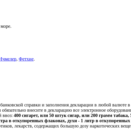
е
море.
Ичмелер
,
Фетхие
.
банковской справки и заполнения декларации в любой валюте в
 обязательно внесите в декларацию все электронное оборудова
й ввоз:
400 сигарет, или 50 штук сигар, или 200 грамм табака,
итра в откупоренных флаконах, духи - 1 литр в откупоренных
отиков, лекарств, содержащих большую дозу наркотических веще