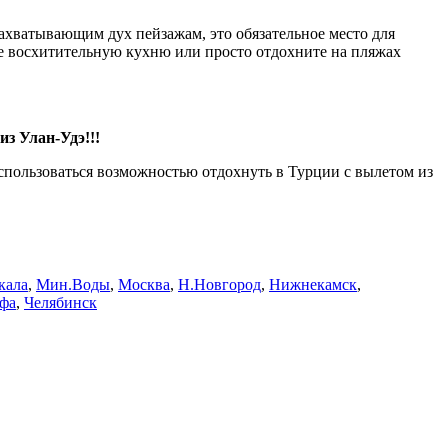
захватывающим дух пейзажам, это обязательное место для
е восхитительную кухню или просто отдохните на пляжах
з Улан-Удэ!!!
спользоваться возможностью отдохнуть в Турции с вылетом из
кала
,
Мин.Воды
,
Москва
,
Н.Новгород
,
Нижнекамск
,
фа
,
Челябинск