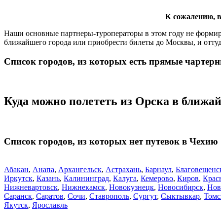
К сожалению, в
Наши основные партнеры-туроператоры в этом году не формиру
ближайшего города или приобрести билеты до Москвы, и оттуд
Список городов, из которых есть прямые чартерн
Куда можно полететь из Орска в ближа
Список городов, из которых нет путевок в Чехию
Абакан
,
Анапа
,
Архангельск
,
Астрахань
,
Барнаул
,
Благовещенс
Иркутск
,
Казань
,
Калининград
,
Калуга
,
Кемерово
,
Киров
,
Крас
Нижневартовск
,
Нижнекамск
,
Новокузнецк
,
Новосибирск
,
Нов
Саранск
,
Саратов
,
Сочи
,
Ставрополь
,
Сургут
,
Сыктывкар
,
Томс
Якутск
,
Ярославль