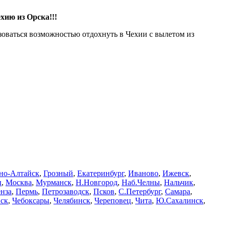
хию из Орска!!!
оваться возможностью отдохнуть в Чехии с вылетом из
но-Алтайск
,
Грозный
,
Екатеринбург
,
Иваново
,
Ижевск
,
ы
,
Москва
,
Мурманск
,
Н.Новгород
,
Наб.Челны
,
Нальчик
,
нза
,
Пермь
,
Петрозаводск
,
Псков
,
С.Петербург
,
Самара
,
ск
,
Чебоксары
,
Челябинск
,
Череповец
,
Чита
,
Ю.Сахалинск
,