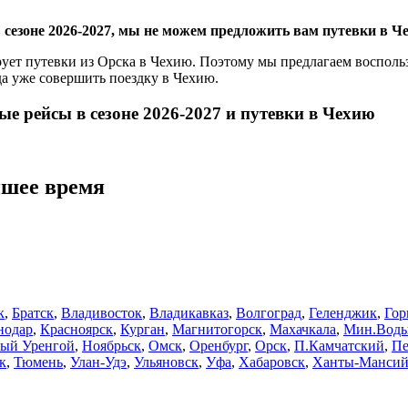
 сезоне 2026-2027, мы не можем предложить вам путевки в Че
ет путевки из Орска в Чехию. Поэтому мы предлагаем воспольз
а уже совершить поездку в Чехию.
ые рейсы в сезоне 2026-2027 и путевки в Чехию
йшее время
к
,
Братск
,
Владивосток
,
Владикавказ
,
Волгоград
,
Геленджик
,
Гор
нодар
,
Красноярск
,
Курган
,
Магнитогорск
,
Махачкала
,
Мин.Вод
ый Уренгой
,
Ноябрьск
,
Омск
,
Оренбург
,
Орск
,
П.Камчатский
,
Пе
к
,
Тюмень
,
Улан-Удэ
,
Ульяновск
,
Уфа
,
Хабаровск
,
Ханты-Мансий