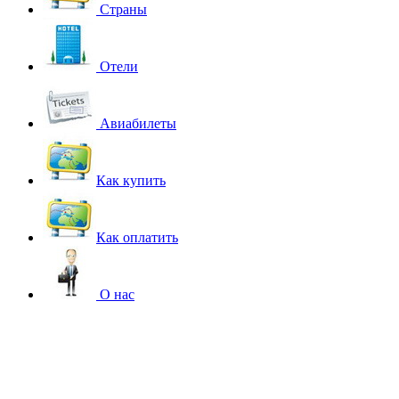
Страны
Отели
Авиабилеты
Как купить
Как оплатить
О нас