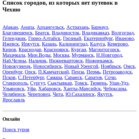
Список городов, из которых нет путевок в
Чехию
Абакан
,
Анапа
,
Архангельск
,
Астрахань
,
Барнаул
,
Благовещенск
,
Братск
,
Владивосток
,
Владикавказ
,
Волгоград
,
Геленджик
,
Горно-Алтайск
,
Грозный
,
Екатеринбург
,
Иваново
,
Ижевск
,
Иркутск
,
Казань
,
Калининград
,
Калуга
,
Кемерово
,
Киров
,
Краснодар
,
Красноярск
,
Курган
,
Магнитогорск
,
Махачкала
,
Мин.Воды
,
Москва
,
Мурманск
,
Н.Новгород
,
Наб.Челны
,
Нальчик
,
Нижневартовск
,
Нижнекамск
,
Новокузнецк
,
Новосибирск
,
Новый Уренгой
,
Ноябрьск
,
Омск
,
Оренбург
,
Орск
,
П.Камчатский
,
Пенза
,
Пермь
,
Петрозаводск
,
Псков
,
С.Петербург
,
Самара
,
Саранск
,
Саратов
,
Сочи
,
Ставрополь
,
Сургут
,
Сыктывкар
,
Томск
,
Тюмень
,
Улан-Удэ
,
Ульяновск
,
Уфа
,
Хабаровск
,
Ханты-Мансийск
,
Чебоксары
,
Челябинск
,
Череповец
,
Чита
,
Ю.Сахалинск
,
Якутск
,
Ярославль
Онлайн
Поиск туров