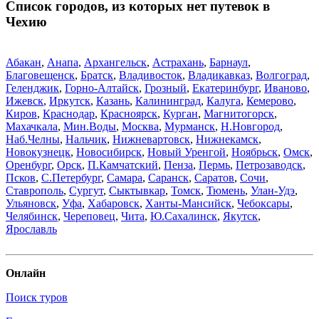
Список городов, из которых нет путевок в
Чехию
Абакан
,
Анапа
,
Архангельск
,
Астрахань
,
Барнаул
,
Благовещенск
,
Братск
,
Владивосток
,
Владикавказ
,
Волгоград
,
Геленджик
,
Горно-Алтайск
,
Грозный
,
Екатеринбург
,
Иваново
,
Ижевск
,
Иркутск
,
Казань
,
Калининград
,
Калуга
,
Кемерово
,
Киров
,
Краснодар
,
Красноярск
,
Курган
,
Магнитогорск
,
Махачкала
,
Мин.Воды
,
Москва
,
Мурманск
,
Н.Новгород
,
Наб.Челны
,
Нальчик
,
Нижневартовск
,
Нижнекамск
,
Новокузнецк
,
Новосибирск
,
Новый Уренгой
,
Ноябрьск
,
Омск
,
Оренбург
,
Орск
,
П.Камчатский
,
Пенза
,
Пермь
,
Петрозаводск
,
Псков
,
С.Петербург
,
Самара
,
Саранск
,
Саратов
,
Сочи
,
Ставрополь
,
Сургут
,
Сыктывкар
,
Томск
,
Тюмень
,
Улан-Удэ
,
Ульяновск
,
Уфа
,
Хабаровск
,
Ханты-Мансийск
,
Чебоксары
,
Челябинск
,
Череповец
,
Чита
,
Ю.Сахалинск
,
Якутск
,
Ярославль
Онлайн
Поиск туров