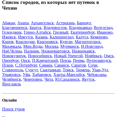
Список городов, из которых нет путевок в
Чехию
Абакан
,
Анапа
,
Архангельск
,
Астрахань
,
Барнаул
,
Благовещенск
,
Братск
,
Владивосток
,
Владикавказ
,
Волгоград
,
Геленджик
,
Горно-Алтайск
,
Грозный
,
Екатеринбург
,
Иваново
,
Ижевск
,
Иркутск
,
Казань
,
Калининград
,
Калуга
,
Кемерово
,
Киров
,
Краснодар
,
Красноярск
,
Курган
,
Магнитогорск
,
Махачкала
,
Мин.Воды
,
Москва
,
Мурманск
,
Н.Новгород
,
Наб.Челны
,
Нальчик
,
Нижневартовск
,
Нижнекамск
,
Новокузнецк
,
Новосибирск
,
Новый Уренгой
,
Ноябрьск
,
Омск
,
Оренбург
,
Орск
,
П.Камчатский
,
Пенза
,
Пермь
,
Петрозаводск
,
Псков
,
С.Петербург
,
Самара
,
Саранск
,
Саратов
,
Сочи
,
Ставрополь
,
Сургут
,
Сыктывкар
,
Томск
,
Тюмень
,
Улан-Удэ
,
Ульяновск
,
Уфа
,
Хабаровск
,
Ханты-Мансийск
,
Чебоксары
,
Челябинск
,
Череповец
,
Чита
,
Ю.Сахалинск
,
Якутск
,
Ярославль
Онлайн
Поиск туров