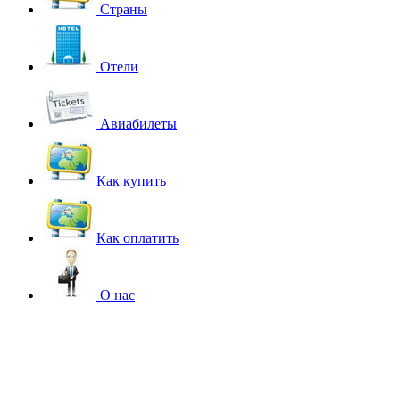
Страны
Отели
Авиабилеты
Как купить
Как оплатить
О нас