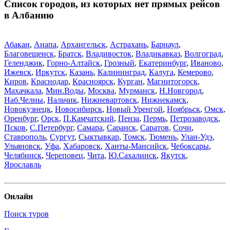
Список городов, из которых нет прямых рейсов
в Албанию
Абакан
,
Анапа
,
Архангельск
,
Астрахань
,
Барнаул
,
Благовещенск
,
Братск
,
Владивосток
,
Владикавказ
,
Волгоград
,
Геленджик
,
Горно-Алтайск
,
Грозный
,
Екатеринбург
,
Иваново
,
Ижевск
,
Иркутск
,
Казань
,
Калининград
,
Калуга
,
Кемерово
,
Киров
,
Краснодар
,
Красноярск
,
Курган
,
Магнитогорск
,
Махачкала
,
Мин.Воды
,
Москва
,
Мурманск
,
Н.Новгород
,
Наб.Челны
,
Нальчик
,
Нижневартовск
,
Нижнекамск
,
Новокузнецк
,
Новосибирск
,
Новый Уренгой
,
Ноябрьск
,
Омск
,
Оренбург
,
Орск
,
П.Камчатский
,
Пенза
,
Пермь
,
Петрозаводск
,
Псков
,
С.Петербург
,
Самара
,
Саранск
,
Саратов
,
Сочи
,
Ставрополь
,
Сургут
,
Сыктывкар
,
Томск
,
Тюмень
,
Улан-Удэ
,
Ульяновск
,
Уфа
,
Хабаровск
,
Ханты-Мансийск
,
Чебоксары
,
Челябинск
,
Череповец
,
Чита
,
Ю.Сахалинск
,
Якутск
,
Ярославль
Онлайн
Поиск туров