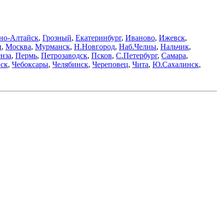
но-Алтайск
,
Грозный
,
Екатеринбург
,
Иваново
,
Ижевск
,
ы
,
Москва
,
Мурманск
,
Н.Новгород
,
Наб.Челны
,
Нальчик
,
нза
,
Пермь
,
Петрозаводск
,
Псков
,
С.Петербург
,
Самара
,
ск
,
Чебоксары
,
Челябинск
,
Череповец
,
Чита
,
Ю.Сахалинск
,