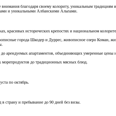
ше внимания благодаря своему колориту, уникальным традициям
жами и уникальными Албанскими Альпами.
жах, красивых исторических крепостях и национальном колорит
описные города Шкодер и Дуррес, живописное озеро Коман, жи
ы.
ц до арендуемых апартаментов, объединяющих умеренные цены 
х морепродуктов до традиционных мясных блюд.
уста по октябрь.
д в страну и пребывание до 90 дней без визы.