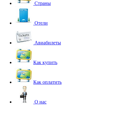
Страны
Отели
Авиабилеты
Как купить
Как оплатить
О нас