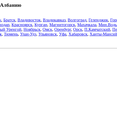
в Албанию
к
,
Братск
,
Владивосток
,
Владикавказ
,
Волгоград
,
Геленджик
,
Гор
нодар
,
Красноярск
,
Курган
,
Магнитогорск
,
Махачкала
,
Мин.Вод
ый Уренгой
,
Ноябрьск
,
Омск
,
Оренбург
,
Орск
,
П.Камчатский
,
Пе
к
,
Тюмень
,
Улан-Удэ
,
Ульяновск
,
Уфа
,
Хабаровск
,
Ханты-Мансий