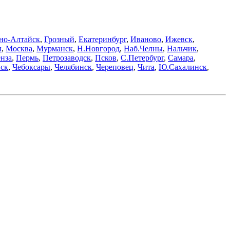
но-Алтайск
,
Грозный
,
Екатеринбург
,
Иваново
,
Ижевск
,
ы
,
Москва
,
Мурманск
,
Н.Новгород
,
Наб.Челны
,
Нальчик
,
нза
,
Пермь
,
Петрозаводск
,
Псков
,
С.Петербург
,
Самара
,
ск
,
Чебоксары
,
Челябинск
,
Череповец
,
Чита
,
Ю.Сахалинск
,