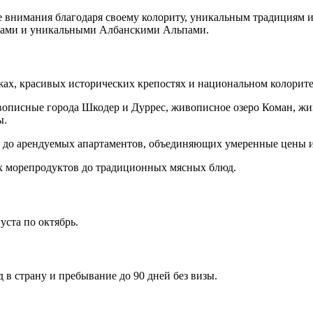
ше внимания благодаря своему колориту, уникальным традициям
жами и уникальными Албанскими Альпами.
жах, красивых исторических крепостях и национальном колорит
описные города Шкодер и Дуррес, живописное озеро Коман, жи
ы.
ц до арендуемых апартаментов, объединяющих умеренные цены 
х морепродуктов до традиционных мясных блюд.
уста по октябрь.
д в страну и пребывание до 90 дней без визы.