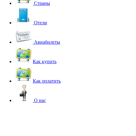
Страны
Отели
Авиабилеты
Как купить
Как оплатить
О нас