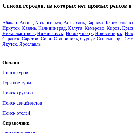
Список городов, из которых нет прямых рейсов 
Абакан
,
Анапа
,
Архангельск
,
Астрахань
,
Барнаул
,
Благовещенс
Иркутск
,
Казань
,
Калининград
,
Калуга
,
Кемерово
,
Киров
,
Крас
Нижневартовск
,
Нижнекамск
,
Новокузнецк
,
Новосибирск
,
Нов
Саранск
,
Саратов
,
Сочи
,
Ставрополь
,
Сургут
,
Сыктывкар
,
Томс
Якутск
,
Ярославль
Онлайн
Поиск туров
Горящие туры
Поиск круизов
Поиск авиабилетов
Поиск отелей
Справочник