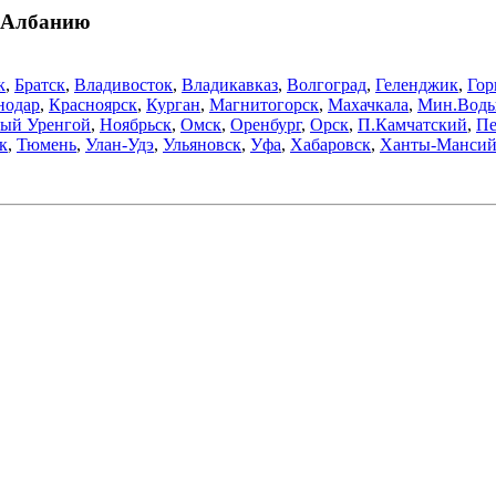
в Албанию
к
,
Братск
,
Владивосток
,
Владикавказ
,
Волгоград
,
Геленджик
,
Гор
нодар
,
Красноярск
,
Курган
,
Магнитогорск
,
Махачкала
,
Мин.Вод
ый Уренгой
,
Ноябрьск
,
Омск
,
Оренбург
,
Орск
,
П.Камчатский
,
Пе
к
,
Тюмень
,
Улан-Удэ
,
Ульяновск
,
Уфа
,
Хабаровск
,
Ханты-Мансий