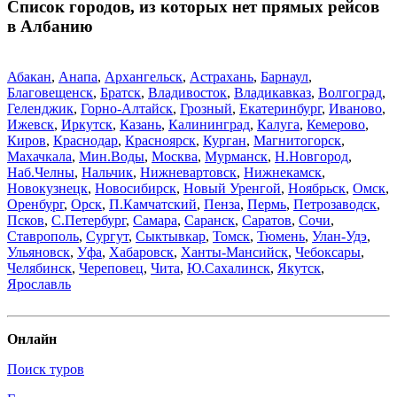
Список городов, из которых нет прямых рейсов
в Албанию
Абакан
,
Анапа
,
Архангельск
,
Астрахань
,
Барнаул
,
Благовещенск
,
Братск
,
Владивосток
,
Владикавказ
,
Волгоград
,
Геленджик
,
Горно-Алтайск
,
Грозный
,
Екатеринбург
,
Иваново
,
Ижевск
,
Иркутск
,
Казань
,
Калининград
,
Калуга
,
Кемерово
,
Киров
,
Краснодар
,
Красноярск
,
Курган
,
Магнитогорск
,
Махачкала
,
Мин.Воды
,
Москва
,
Мурманск
,
Н.Новгород
,
Наб.Челны
,
Нальчик
,
Нижневартовск
,
Нижнекамск
,
Новокузнецк
,
Новосибирск
,
Новый Уренгой
,
Ноябрьск
,
Омск
,
Оренбург
,
Орск
,
П.Камчатский
,
Пенза
,
Пермь
,
Петрозаводск
,
Псков
,
С.Петербург
,
Самара
,
Саранск
,
Саратов
,
Сочи
,
Ставрополь
,
Сургут
,
Сыктывкар
,
Томск
,
Тюмень
,
Улан-Удэ
,
Ульяновск
,
Уфа
,
Хабаровск
,
Ханты-Мансийск
,
Чебоксары
,
Челябинск
,
Череповец
,
Чита
,
Ю.Сахалинск
,
Якутск
,
Ярославль
Онлайн
Поиск туров