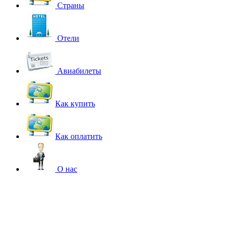
Страны
Отели
Авиабилеты
Как купить
Как оплатить
О нас