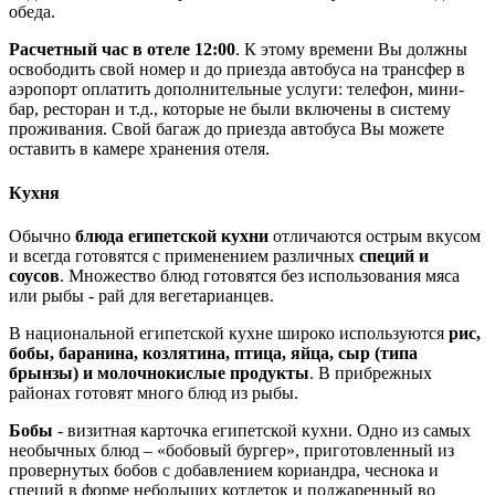
обеда.
Расчетный час в отеле 12:00
. К этому времени Вы должны
освободить свой номер и до приезда автобуса на трансфер в
аэропорт оплатить дополнительные услуги: телефон, мини-
бар, ресторан и т.д., которые не были включены в систему
проживания. Свой багаж до приезда автобуса Вы можете
оставить в камере хранения отеля.
Кухня
Обычно
блюда египетской кухни
отличаются острым вкусом
и всегда готовятся с применением различных
специй и
соусов
. Множество блюд готовятся без использования мяса
или рыбы - рай для вегетарианцев.
В национальной египетской кухне широко используются
рис,
бобы, баранина, козлятина, птица, яйца, сыр (типа
брынзы) и молочнокислые продукты
. В прибрежных
районах готовят много блюд из рыбы.
Бобы
- визитная карточка египетской кухни. Одно из самых
необычных блюд – «бобовый бургер», приготовленный из
провернутых бобов с добавлением кориандра, чеснока и
специй в форме небольших котлеток и поджаренный во