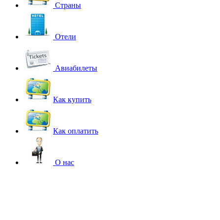
Страны
Отели
Авиабилеты
Как купить
Как оплатить
О нас