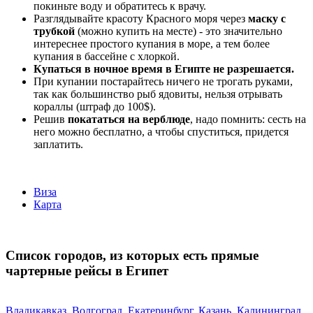
покиньте воду и обратитесь к врачу.
Разглядывайте красоту Красного моря через
маску с
трубкой
(можно купить на месте) - это значительно
интереснее простого купания в море, а тем более
купания в бассейне с хлоркой.
Купаться в ночное время в Египте не разрешается.
При купании постарайтесь ничего не трогать руками,
так как большинство рыб ядовиты, нельзя отрывать
кораллы (штраф до 100$).
Решив
покататься на верблюде
, надо помнить: сесть на
него можно бесплатно, а чтобы спуститься, придется
заплатить.
Виза
Карта
Список городов, из которых есть прямые
чартерные рейсы в Египет
Владикавказ
,
Волгоград
,
Екатеринбург
,
Казань
,
Калининград
,