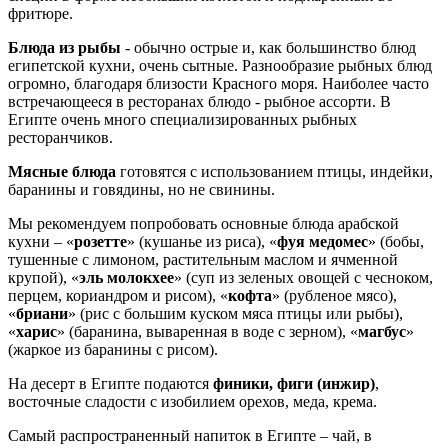
фритюре.
Блюда из рыбы
- обычно острые и, как большинство блюд
египетской кухни, очень сытные. Разнообразие рыбных блюд
огромно, благодаря близости Красного моря. Наиболее часто
встречающееся в ресторанах блюдо - рыбное ассорти. В
Египте очень много специализированных рыбных
ресторанчиков.
Мясные блюда
готовятся с использованием птицы, индейки,
баранины и говядины, но не свинины.
Мы рекомендуем попробовать основные блюда арабской
кухни – «
розетте
» (кушанье из риса), «
фуя медомес
» (бобы,
тушенные с лимоном, растительным маслом и ячменной
крупой), «
эль молокхее
» (суп из зеленых овощей с чесноком,
перцем, кориандром и рисом), «
кофта
» (рубленое мясо),
«
бриани
» (рис с большим куском мяса птицы или рыбы),
«
харис
» (баранина, вываренная в воде с зерном), «
магбус
»
(жаркое из баранины с рисом).
На десерт в Египте подаются
финики, фиги (инжир)
,
восточные сладости с изобилием орехов, меда, крема.
Самый распространенный напиток в Египте – чай, в