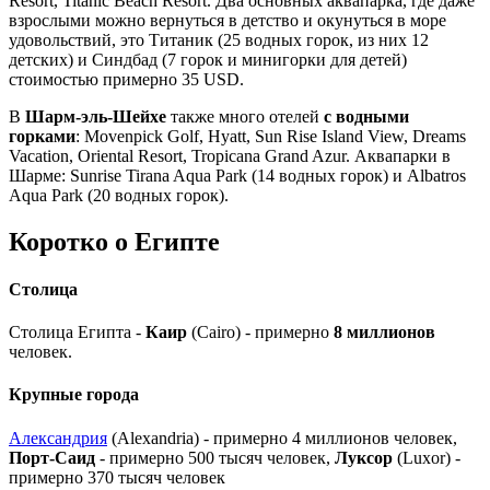
Resort, Titanic Beach Resort. Два основных аквапарка, где даже
взрослыми можно вернуться в детство и окунуться в море
удовольствий, это Титаник (25 водных горок, из них 12
детских) и Синдбад (7 горок и минигорки для детей)
стоимостью примерно 35 USD.
В
Шарм-эль-Шейхе
также много отелей
с водными
горками
: Movenpick Golf, Hyatt, Sun Rise Island View, Dreams
Vacation, Oriental Resort, Tropicana Grand Azur. Аквапарки в
Шарме: Sunrise Tirana Aqua Park (14 водных горок) и Albatros
Aqua Park (20 водных горок).
Коротко о Египте
Столица
Столица Египта -
Каир
(Cairo) - примерно
8 миллионов
человек.
Крупные города
Александрия
(Alexandria) - примерно 4 миллионов человек,
Порт-Саид
- примерно 500 тысяч человек,
Луксор
(Luxor) -
примерно 370 тысяч человек