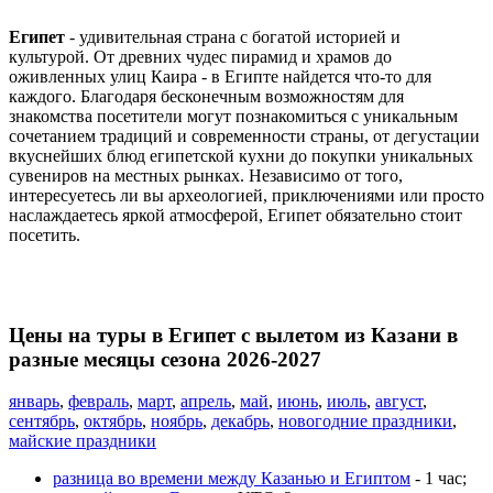
Египет
- удивительная страна с богатой историей и
культурой. От древних чудес пирамид и храмов до
оживленных улиц Каира - в Египте найдется что-то для
каждого. Благодаря бесконечным возможностям для
знакомства посетители могут познакомиться с уникальным
сочетанием традиций и современности страны, от дегустации
вкуснейших блюд египетской кухни до покупки уникальных
сувениров на местных рынках. Независимо от того,
интересуетесь ли вы археологией, приключениями или просто
наслаждаетесь яркой атмосферой, Египет обязательно стоит
посетить.
Цены на туры в Египет с вылетом из Казани в
разные месяцы сезона 2026-2027
январь
,
февраль
,
март
,
апрель
,
май
,
июнь
,
июль
,
август
,
сентябрь
,
октябрь
,
ноябрь
,
декабрь
,
новогодние праздники
,
майские праздники
разница во времени между Казанью и Египтом
- 1 час;