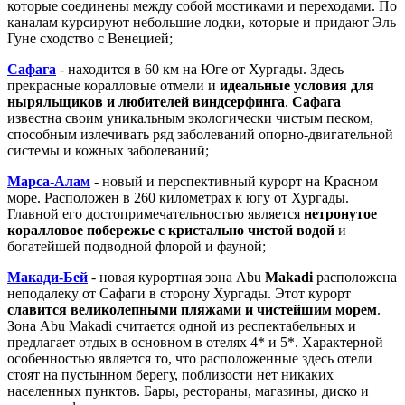
которые соединены между собой мостиками и переходами. По
каналам курсируют небольшие лодки, которые и придают Эль
Гуне сходство с Венецией;
Сафага
- находится в 60 км на Юге от Хургады. Здесь
прекрасные коралловые отмели и
идеальные условия для
ныряльщиков и любителей виндсерфинга
.
Сафага
известна своим уникальным экологически чистым песком,
способным излечивать ряд заболеваний опорно-двигательной
системы и кожных заболеваний;
Марса-Алам
- новый и перспективный курорт на Красном
море. Расположен в 260 километрах к югу от Хургады.
Главной его достопримечательностью является
нетронутое
коралловое побережье с кристально чистой водой
и
богатейшей подводной флорой и фауной;
Макади-Бей
- новая курортная зона Abu
Makadi
расположена
неподалеку от Сафаги в сторону Хургады. Этот курорт
славится великолепными пляжами и чистейшим морем
.
Зона Abu Makadi считается одной из респектабельных и
предлагает отдых в основном в отелях 4* и 5*. Характерной
особенностью является то, что расположенные здесь отели
стоят на пустынном берегу, поблизости нет никаких
населенных пунктов. Бары, рестораны, магазины, диско и