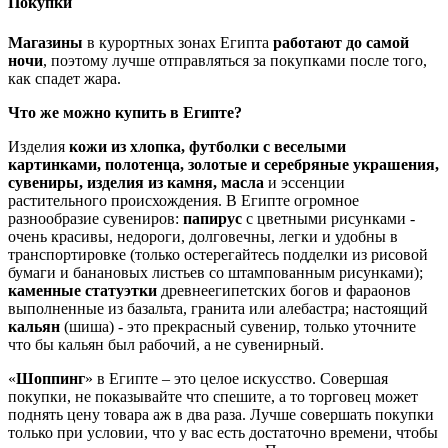
Покупки
Магазины
в курортных зонах Египта
работают до самой
ночи
, поэтому лучше отправляться за покупками после того,
как спадет жара.
Что же можно купить в Египте?
Изделия
кожи из хлопка, футболки с веселыми
картинками, полотенца, золотые и серебряные украшения,
сувениры, изделия из камня, масла
и эссенции
растительного происхождения. В Египте огромное
разнообразие сувениров:
папирус
с цветными рисунками -
очень красивы, недороги, долговечны, легки и удобны в
транспортировке (только остерегайтесь подделки из рисовой
бумаги и банановых листьев со штампованным рисунками);
каменные статуэтки
древнеегипетских богов и фараонов
выполненные из базальта, гранита или алебастра; настоящий
кальян
(шиша) - это прекрасный сувенир, только уточните
что бы кальян был рабочий, а не сувенирный.
«
Шоппинг
» в Египте – это целое искусство. Совершая
покупки, не показывайте что спешите, а то торговец может
поднять цену товара аж в два раза. Лучше совершать покупки
только при условии, что у вас есть достаточно времени, чтобы