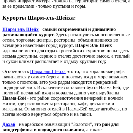
прочая инфраструктура - только на территории самого отеля, а
за ее пределами - только пустыня и горы.
Курорты Шарм-эль-Шейха:
Шарм-эль-Шейх
-
самый современный и динамично
развивающийся курорт
. Здесь раскинулись многочисленные
отели, торговые центры, рестораны, объединившиеся во
всемирно известный город-курорт.
Шарм Эль Шейх
-
идеальное место для отдыха российских туристов: цены здесь
весьма доступны, сервис в отелях достаточно высок, а теплый
и сухой климат располагает к отдыху круглый год;
Особенность
Шарм-эль-Шейха
это то, что коралловые рифы
начинаются у самого берега, и поэтому вход в море возможен
только с понтона, зато уже рядом находится прекрасный
подводный мир. Исключение составляет бухта Наама Бей, где
пологий песчаный вход и кораллы давно уже вырублены.
Наама-Бэй
- это район сосредоточения вечерней и ночной
жизни, где расположены рестораны, кафе, дискотеки и
магазины. От многих отелей в Наама-Бей ходят автобусы, но
всегда можно вернуться обратно и на такси.
Дахаб
- на арабском означающий "Золотой", это
рай для
виндсерфинга и подводного плавания
, а также