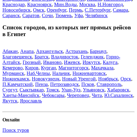
Краснодар
,
Красноярск
,
Мин.Воды
,
Москва
,
Н.Новгород
,
Новосибирск
,
Омск
,
Оренбург
,
Пермь
,
С.Петербург
,
Самара
,
Саранск
,
Саратов
,
Сочи
,
Тюмень
,
Уфа
,
Челябинск
Список городов, из которых нет прямых рейсов
в Египет
Абакан
,
Анапа
,
Архангельск
,
Астрахань
,
Барнаул
,
Благовещенск
,
Братск
,
Владивосток
,
Геленджик
,
Горно-
Алтайск
,
Грозный
,
Иваново
,
Ижевск
,
Иркутск
,
Калуга
,
Кемерово
,
Киров
,
Курган
,
Магнитогорск
,
Махачкала
,
Мурманск
,
Наб.Челны
,
Нальчик
,
Нижневартовск
,
Нижнекамск
,
Новокузнецк
,
Новый Уренгой
,
Ноябрьск
,
Орск
,
П.Камчатский
,
Пенза
,
Петрозаводск
,
Псков
,
Ставрополь
,
Сургут
,
Сыктывкар
,
Томск
,
Улан-Удэ
,
Ульяновск
,
Хабаровск
,
Ханты-Мансийск
,
Чебоксары
,
Череповец
,
Чита
,
Ю.Сахалинск
,
Якутск
,
Ярославль
Онлайн
Поиск туров