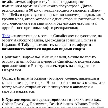
незабываемых сафари в глубины неподдающегося
изменениям времени Синайского полуострова.
Дахаб
расположился в 90 км от международного аэропорта Шарм-
Эль-Шейх и протянулся на несколько километров вдоль самой
кромки моря, около которой с одной стороны расположились
многочисленные магазинчики и бедуинские лавочки, а с
другой, гостеприимные кафе и ресторанчики;
Таба
- замечательное место на Синайскиом полуострове, на
берегу Акабского залива, где сходятся границы Египта и
Израиля. В
Табу
приезжают те, кто ценит
комфорт и
возможность заняться водными видами спорта
.
Прилетая в Шарм-эль-Шейх из Казани, можно не только
отдохнуть на любом из курортов Синайского полуострова,
принадлежащего Египту, но и
съездить на экскурсию в
Иерусалим
.
Отдых в Египте из Казани - это море, солнце, пирамиды и
конечно же водные горки. Но они есть не во всех отелях, зато
всегда можно отправиться на экскурсию в
аквапарк
и
вдоволь накататься.
В
Хургаде хорошие водные горки
есть в таких отелях как:
Golden Five City, Reemyvera, Beach Albatros, Albatros Family