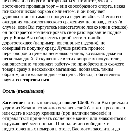
не спеша и со вкусом поторговаться. Помните, что для
восточного продавца торг – вид своеобразного спорта, некая
психологическая борьба с клиентом, и он получает
удовольствие от самого процесса ведения «боя». И если его
ожидания «психологического сражения» не оправдаются (в
случае, если Вы торгуетесь недостаточно ловко или в спешке),
он постарается компенсировать свое разочарование подняв
цену. Когда Вы собираетесь приобрести что-либо
дорогостоящее (например, ювелирные изделия), не
совершайте покупку сразу. Лучше разбить процесс
переговоров о цене на несколько этапов, возможно даже на
несколько дней. Искушенные в этих вопросах покупатели,
одновременно «проводят работу» по приобретению схожего
товара сразу в нескольких магазинах, добиваясь, таким
образом, оптимальной для себя цены. Вывод - обязательно
научитесь
торговаться
.
Отель (въезд/выезд)
Заселение
в отель происходит
после 14:00
. Если Вы приехали
утром из Казани, то можно оставить свой багаж на ресепшен
или сдать в камеру хранения (при наличии таковой) и
отправляться принимать солнечные ванны или знакомиться с
окружающей местностью. При наличии свободных и
подготовленных номеров в отеле, Вас могут заселить и до