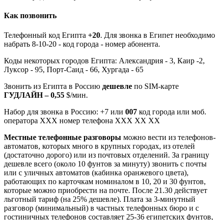
Как позвонить
Телефонный код Египта
+20
. Для звонка в Египет необходимо
набрать 8-10-20 - код города - номер абонента.
Коды некоторых городов Египта: Александрия - 3, Каир -2,
Луксор - 95, Порт-Саид - 66, Хургада - 65
Звонить из Египта в Россию
дешевле
по SIM-карте
ГУДЛАЙН – 0,55
$/мин.
Набор для звонка в Россию: +7 или
007
код города или моб.
оператора ХХХ номер телефона ХХХ ХХ ХХ
Местные телефонные разговоры
можно вести из телефонов-
автоматов, которых много в крупных городах, из отелей
(достаточно дорого) или из почтовых отделений. За границу
дешевле всего (около 10 фунтов за минуту) звонить с почты
или с уличных автоматов (кабинка оранжевого цвета),
работающих по карточкам номиналом в 10, 20 и 30 фунтов,
которые можно приобрести на почте. После 21.30 действует
льготный тариф (на 25% дешевле). Плата за 3-минутный
разговор (минимальный) в частных телефонных бюро и с
гостиничных телефонов составляет 25-36 египетских фунтов,