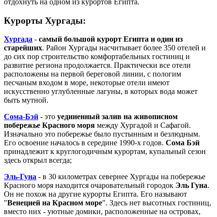
отдохнуть на одном из курортов Египта.
Курорты Хургады:
Хургада
-
самый большой курорт Египта и один из
старейших
. Район Хургады насчитывает более 350 отелей и
до сих пор строительство комфортабельных гостиниц и
развитие региона продолжается. Практически все отели
расположены на первой береговой линии, с пологим
песчаным входом в море, некоторые отели имеют
искусственно углубленные лагуны, в которых вода может
быть мутной.
Сома-Бэй
- это
уединенный залив на живописном
побережье Красного моря
между Хургадой и Сафагой.
Изначально это побережье было пустынным и безлюдным.
Его освоение началось в середине 1990-х годов.
Сома Бэй
принадлежит к круглогодичным курортам, купальный сезон
здесь открыл всегда;
Эль-Гуна
- в 30 километрах севернее Хургады на побережье
Красного моря находится очаровательный городок
Эль Гуна
.
Он не похож на другие курорты Египта. Его называют
"
Венецией на Красном море
". Здесь нет высотных гостиниц,
вместо них - уютные домики, расположенные на островах,