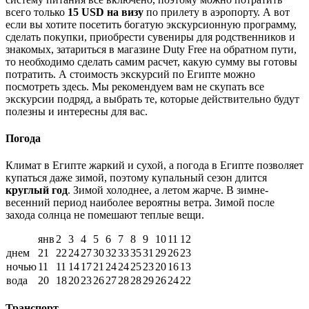
всего только
15 USD на визу
по прилету в аэропорту. А вот
если вы хотите посетить богатую экскурсионную программу,
сделать покупки, приобрести сувениры для родственников и
знакомых, затариться в магазине Duty Free на обратном пути,
то необходимо сделать самим расчет, какую сумму вы готовы
потратить. А стоимость экскурсий по Египте можно
посмотреть здесь. Мы рекомендуем вам не скупать все
экскурсии подряд, а выбрать те, которые действительно будут
полезны и интересны для вас.
Погода
Климат в Египте жаркий и сухой, а погода в Египте позволяет
купаться даже зимой, поэтому купальный сезон длится
круглый год
. Зимой холоднее, а летом жарче. В зимне-
весенний период наиболее вероятны ветра. Зимой после
захода солнца не помешают теплые вещи.
янв
2
3
4
5
6
7
8
9
10
11
12
днем
21
22
24
27
30
32
33
35
31
29
26
23
ночью
11
11
14
17
21
24
24
25
23
20
16
13
вода
20
18
20
23
26
27
28
28
29
26
24
22
Транспорт