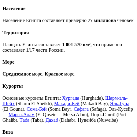
Население
Население Египта составляет примерно
77 миллиона
человек
Территория
Площать Египта составляет
1 001 570 км²
, что примерно
составляет 1/17 части России.
Море
Средиземное
море,
Красное
море.
Курорты
Основные куронты Египта:
Хургада
(Hurghada),
Шарм-эль-
Шейх
(Sharm El Sheikh),
Макади-Бей
(Makadi Bay),
Эль-Гуна
(El Gouna),
Сома-Бэй
(Soma Bаy),
Сафага
(Safaga), Эль-Кусейр
—
Марса-Алам
(El Quseir — Mersa Alam), Порт-Галиб (Port
Ghalib),
Таба
(Taba),
Дахаб
(Dahab), Нувейба (Nuweiba)
Виза