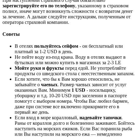
При наступлении страхового случая обязательно
зарегистрируйте его по телефону
, указанному в страховом
полисе, иначе могут возникнуть сложности с возвратом денег
за лечение. А дальше следуйте инструкциям, полученным от
оператора страховой компании.
Советы
В отелях
пользуйтесь сейфом
- он бесплатный или
платный за 1-2 USD в день.
Не пейте воду из-под крана. Воду в отелях выдают в
бутылках или можно купить в магазинах за 2-3 LE
Мойте руки и фрукты
перед едой. Не употребляйте
продукты со шведского стола с неестественным запахом.
Если хотите, что бы к Вам хорошо относились, не
забывайте о
чаевых
. Размер чаевых зависит от услуг
оказанных Вам. Минимум
1 USD
- носильщику,
уборщику и т.д. 10-20 USD при заселении в паспорте
помогут с выбором номера. Чтобы Вас любил бармен,
даже при системе все включено прикормите его в
первый же день.
Если вход в море коралловый,
надевайте тапочки
.
Раны от кораллов долго и болезненно заживают. Бойтесь
наступить на морских ежиков. Если Вас поранила рыба
или Вы наступили на морского ежа — немедленно