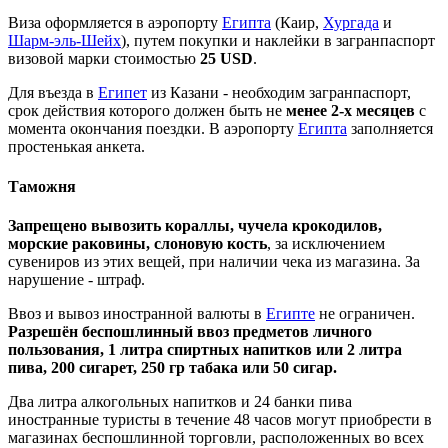
Виза оформляется в аэропорту
Египта
(Каир,
Хургада
и
Шарм-эль-Шейх
), путем покупки и наклейки в загранпаспорт
визовой марки стоимостью
25 USD
.
Для въезда в
Египет
из
Казани
- необходим загранпаспорт,
срок действия
которого должен быть не
менее 2-х месяцев
с
момента окончания поездки
. В аэропорту
Египта
заполняется
простенькая анкета.
Таможня
Запрещено вывозить кораллы, чучела крокодилов,
морские раковины, слоновую кость
, за исключением
сувениров из этих вещей, при наличии чека из магазина. За
нарушение - штраф.
Ввоз и вывоз иностранной валюты в
Египте
не ограничен.
Разрешён беспошлинный ввоз предметов личного
пользования, 1 литра спиртных напитков или 2 литра
пива, 200 сигарет, 250 гр табака или 50 сигар.
Два литра алкогольных напитков и 24 банки пива
иностранные туристы в течение 48 часов могут приобрести в
магазинах беспошлинной торговли, расположенных во всех