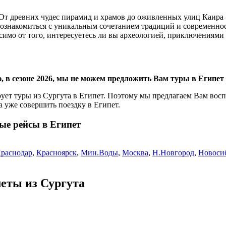
 От древних чудес пирамид и храмов до оживленных улиц Каира -
ознакомиться с уникальным сочетанием традиций и современнос
имо от того, интересуетесь ли вы археологией, приключениями 
 в сезоне 2026, мы не можем предложить Вам туры в Египет 
ет туры из Сургута в Египет. Поэтому мы предлагаем Вам восп
 уже совершить поездку в Египет.
ые рейсы в Египет
раснодар
,
Красноярск
,
Мин.Воды
,
Москва
,
Н.Новгород
,
Новоси
ты из Сургута