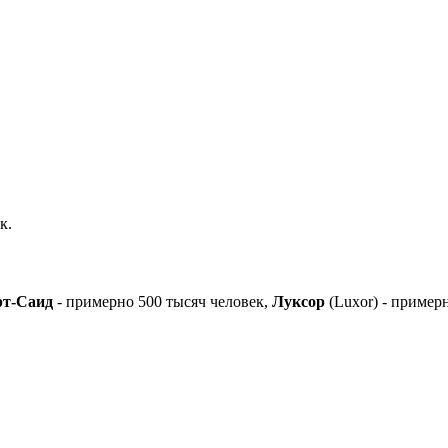
к.
рт-Саид
- примерно 500 тысяч человек,
Луксор
(Luxor) - пример