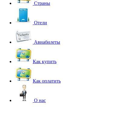
Страны
Отели
Авиабилеты
Как купить
Как оплатить
О нас