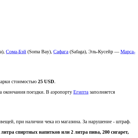
a),
Сома-Бэй
(Soma Bаy),
Сафага
(Safaga), Эль-Кусейр —
Марса-
 марки стоимостью
25 USD
.
а окончания поездки
. В аэропорту
Египта
заполняется
 вещей, при наличии чека из магазина. За нарушение - штраф.
литра спиртных напитков или 2 литра пива, 200 сигарет,