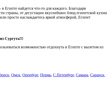
 в Египте найдется что-то для каждого. Благодаря
ти страны, от дегустации вкуснейших блюд египетской кухни
или просто наслаждаетесь яркой атмосферой, Египет
из Сургута!!!
ользоваться возможностью отдохнуть в Египте с вылетом из
бирск
,
Омск
,
Оренбург
,
Пермь
,
С.Петербург
,
Самара
,
Саранск
,