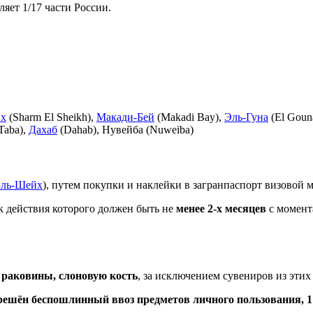
ляет 1/17 части России.
йх
(Sharm El Sheikh),
Макади-Бей
(Makadi Bay),
Эль-Гуна
(El Goun
Taba),
Дахаб
(Dahab), Нувейба (Nuweiba)
эль-Шейх
), путем покупки и наклейки в загранпаспорт визовой
ок действия
которого должен быть не
менее 2-х месяцев
с момент
 раковины, слоновую кость
, за исключением сувениров из этих
решён беспошлинный ввоз предметов личного пользования, 1 