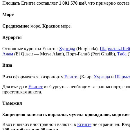
Площать Египта составляет
1 001 570 км²
, что примерно состав
Море
Средиземное
море,
Красное
море.
Курорты
Основные куронты Египта:
Хургада
(Hurghada),
Шарм-эль-Ше
Алам
(El Quseir — Mersa Alam), Порт-Галиб (Port Ghalib),
Таба
(
Виза
Виза оформляется в аэропорту
Египта
(Каир,
Хургада
и
Шарм-
Для въезда в
Египет
из
Сургута
- необходим загранпаспорт, ср
простенькая анкета.
Таможня
Запрещено вывозить кораллы, чучела крокодилов, морские
Ввоз и вывоз иностранной валюты в
Египте
не ограничен.
Раз
250 гр табака или 50 сигар.