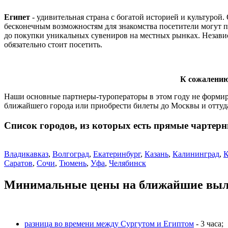
Египет
- удивительная страна с богатой историей и культурой.
бесконечным возможностям для знакомства посетители могут п
до покупки уникальных сувениров на местных рынках. Независ
обязательно стоит посетить.
К сожалению,
Наши основные партнеры-туроператоры в этом году не формиру
ближайшего города или приобрести билеты до Москвы и оттуда
Список городов, из которых есть прямые чартерн
Владикавказ
,
Волгоград
,
Екатеринбург
,
Казань
,
Калининград
,
К
Саратов
,
Сочи
,
Тюмень
,
Уфа
,
Челябинск
Минимальные цены на ближайшие выле
разница во времени между Сургутом и Египтом
- 3 часа;