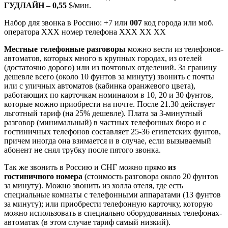
ГУДЛАЙН – 0,55
$/мин.
Набор для звонка в Россию: +7 или
007
код города или моб.
оператора ХХХ номер телефона ХХХ ХХ ХХ
Местные телефонные разговоры
можно вести из телефонов-
автоматов, которых много в крупных городах, из отелей
(достаточно дорого) или из почтовых отделений. За границу
дешевле всего (около 10 фунтов за минуту) звонить с почты
или с уличных автоматов (кабинка оранжевого цвета),
работающих по карточкам номиналом в 10, 20 и 30 фунтов,
которые можно приобрести на почте. После 21.30 действует
льготный тариф (на 25% дешевле). Плата за 3-минутный
разговор (минимальный) в частных телефонных бюро и с
гостиничных телефонов составляет 25-36 египетских фунтов,
причем иногда она взимается и в случае, если вызываемый
абонент не снял трубку после пятого звонка.
Так же звонить в Россию и СНГ можно прямо
из
гостиничного номера
(стоимость разговора около 20 фунтов
за минуту). Можно звонить из холла отеля, где есть
специальные комнаты с телефонными аппаратами (13 фунтов
за минуту); или приобрести телефонную карточку, которую
можно использовать в специально оборудованных телефонах-
автоматах (в этом случае тариф самый низкий).