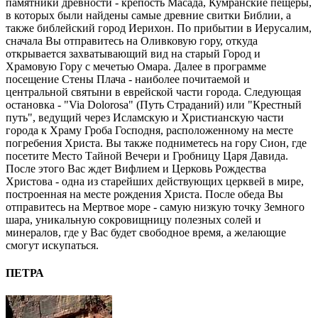
памятники древности - крепость Масада, Кумранские пещеры,
в которых были найдены самые древние свитки Библии, а
также библейский город Иерихон. По прибытии в Иерусалим,
сначала Вы отправитесь на Оливковую гору, откуда
открывается захватывающий вид на старый Город и
Храмовую Гору с мечетью Омара. Далее в программе
посещение Стены Плача - наиболее почитаемой и
центральной святыни в еврейской части города. Следующая
остановка - "Via Dolorosa" (Путь Страданий) или "Крестный
путь", ведущий через Исламскую и Христианскую части
города к Храму Гроба Господня, расположенному на месте
погребения Христа. Вы также подниметесь на гору Сион, где
посетите Место Тайной Вечери и Гробницу Царя Давида.
После этого Вас ждет Вифлием и Церковь Рождества
Христова - одна из старейших действующих церквей в мире,
построенная на месте рождения Христа. После обеда Вы
отправитесь на Мертвое море - самую низкую точку Земного
шара, уникальную сокровищницу полезных солей и
минералов, где у Вас будет свободное время, а желающие
смогут искупаться.
ПЕТРА