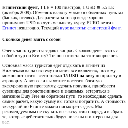
Египетский фунт
, 1 LE = 100 пиастров, 1 USD ≅ 5,5 LE
(октябрь 2009). Обменять валюту можно в обменных пунктах
(банках, отелях). Для расчета за товар везде хорошо
принимают USD по чуть меньшему курсу, EURO везти в
Египет
невыгодно. Текущий
курс валюты: египетский фунт
.
Сколько денег взять с собой
Очень часто туристы задают вопрос: Сколько денег взять с
собой в тур по Египту? Точного ответа на этот вопрос нет.
Основная масса туристов едет отдыхать в Египет из
Нижнекамска на систему питания все включено, поэтому
можно потратить всего только
15 USD на визу
по прилету в
аэропорту. А вот если вы хотите посетить богатую
экскурсионную программу, сделать покупки, приобрести
сувениры для родственников и знакомых, затариться в
магазине Duty Free на обратном пути, то необходимо сделать
самим расчет, какую сумму вы готовы потратить. А стоимость
экскурсий по Египте можно посмотреть здесь. Мы
рекомендуем вам не скупать все экскурсии подряд, а выбрать
те, которые действительно будут полезны и интересны для
вас.