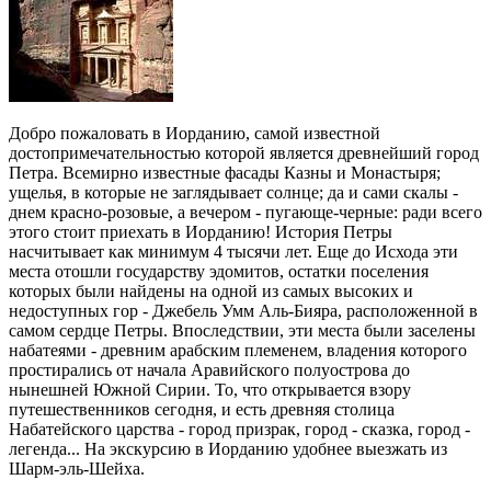
Добро пожаловать в Иорданию, самой известной
достопримечательностью которой является древнейший город
Петра. Всемирно известные фасады Казны и Монастыря;
ущелья, в которые не заглядывает солнце; да и сами скалы -
днем красно-розовые, а вечером - пугающе-черные: ради всего
этого стоит приехать в Иорданию! История Петры
насчитывает как минимум 4 тысячи лет. Еще до Исхода эти
места отошли государству эдомитов, остатки поселения
которых были найдены на одной из самых высоких и
недоступных гор - Джебель Умм Аль-Бияра, расположенной в
самом сердце Петры. Впоследствии, эти места были заселены
набатеями - древним арабским племенем, владения которого
простирались от начала Аравийского полуострова до
нынешней Южной Сирии. То, что открывается взору
путешественников сегодня, и есть древняя столица
Набатейского царства - город призрак, город - сказка, город -
легенда... На экскурсию в Иорданию удобнее выезжать из
Шарм-эль-Шейха.