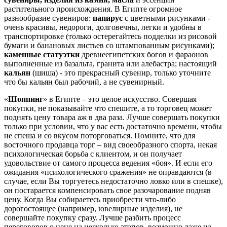
растительного происхождения. В Египте огромное
разнообразие сувениров:
папирус
с цветными рисунками -
очень красивы, недороги, долговечны, легки и удобны в
транспортировке (только остерегайтесь подделки из рисовой
бумаги и банановых листьев со штампованным рисунками);
каменные статуэтки
древнеегипетских богов и фараонов
выполненные из базальта, гранита или алебастра; настоящий
кальян
(шиша) - это прекрасный сувенир, только уточните
что бы кальян был рабочий, а не сувенирный.
«
Шоппинг
» в Египте – это целое искусство. Совершая
покупки, не показывайте что спешите, а то торговец может
поднять цену товара аж в два раза. Лучше совершать покупки
только при условии, что у вас есть достаточно времени, чтобы
не спеша и со вкусом поторговаться. Помните, что для
восточного продавца торг – вид своеобразного спорта, некая
психологическая борьба с клиентом, и он получает
удовольствие от самого процесса ведения «боя». И если его
ожидания «психологического сражения» не оправдаются (в
случае, если Вы торгуетесь недостаточно ловко или в спешке),
он постарается компенсировать свое разочарование подняв
цену. Когда Вы собираетесь приобрести что-либо
дорогостоящее (например, ювелирные изделия), не
совершайте покупку сразу. Лучше разбить процесс
переговоров о цене на несколько этапов, возможно даже на