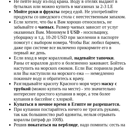
Не пейте воду из-под крана. Воду в отелях выдают в
бутылках или можно купить в магазинах за 2-3 LE
Мойте руки и фрукты
перед едой. Не употребляйте
продукты со шведского стола с неестественным запахом.
Если хотите, что бы к Вам хорошо относились, не
забывайте о
чаевых
. Размер чаевых зависит от услуг
оказанных Вам. Минимум
1 USD
- носильщику,
уборщику и т.д. 10-20 USD при заселении в паспорте
помогут с выбором номера. Чтобы Вас любил бармен,
даже при системе все включено прикормите его в
первый же день.
Если вход в море коралловый,
надевайте тапочки
.
Раны от кораллов долго и болезненно заживают. Бойтесь
наступить на морских ежиков. Если Вас поранила рыба
или Вы наступили на морского ежа — немедленно
покиньте воду и обратитесь к врачу.
Разглядывайте красоту Красного моря через
маску с
трубкой
(можно купить на месте) - это значительно
интереснее простого купания в море, а тем более
купания в бассейне с хлоркой.
Купаться в ночное время в Египте не разрешается.
При купании постарайтесь ничего не трогать руками,
так как большинство рыб ядовиты, нельзя отрывать
кораллы (штраф до 100$).
Решив
покататься на верблюде
, надо помнить: сесть на