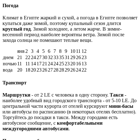
Погода
Климат в Египте жаркий и сухой, а погода в Египте позволяет
купаться даже зимой, поэтому купальный сезон длится
круглый год
. Зимой холоднее, а летом жарче. В зимне-
весенний период наиболее вероятны ветра. Зимой после
захода солнца не помешают теплые вещи.
янв
2
3
4
5
6
7
8
9
10
11
12
днем
21
22
24
27
30
32
33
35
31
29
26
23
ночью
11
11
14
17
21
24
24
25
23
20
16
13
вода
20
18
20
23
26
27
28
28
29
26
24
22
Транспорт
Маршрутки
- от 2 LE с человека в одну сторону.
Такси
-
наиболее удобный вид городского транспорта - от 5-10 LE. До
центральной части курорта от отелей курсируют
мини-басы
или автобусы по расписанию (в некоторых отелях бесплатно).
Торгуйтесь до посадки в такси. Между городами есть
автобусное сообщение, с
комфортабельными
междугородними автобусами
.