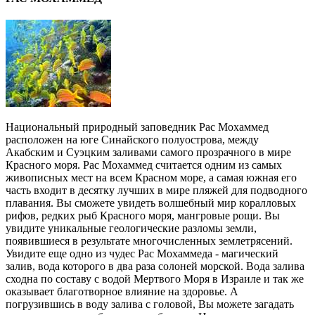
Национальный природный заповедник Рас Мохаммед
расположен на юге Синайского полуострова, между
Акабским и Суэцким заливами самого прозрачного в мире
Красного моря. Рас Мохаммед считается одним из самых
живописных мест на всем Красном море, а самая южная его
часть входит в десятку лучших в мире пляжей для подводного
плавания. Вы сможете увидеть волшебный мир коралловых
рифов, редких рыб Красного моря, мангровые рощи. Вы
увидите уникальные геологические разломы земли,
появившиеся в результате многочисленных землетрясений.
Увидите еще одно из чудес Рас Мохаммеда - магический
залив, вода которого в два раза солоней морской. Вода залива
сходна по составу с водой Мертвого Моря в Израиле и так же
оказывает благотворное влияние на здоровье. А
погрузившись в воду залива с головой, Вы можете загадать