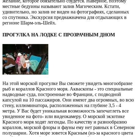
желание, которое обязательно сбудется. Наверное, поэтому
местные бедуины называют залив Магическим. Кстати,
удивительно, но залив не виден на фотографиях, сделанных
со спутника. Экскурсия преднажначена для отдыхающих в
регионе Шарм-эль-Шейх.
ПРОГУЛКА НА ЛОДКЕ С ПРОЗРАЧНЫМ ДНОМ
На этой морской прогулке Вы сможете увидеть многообразие
рыб и кораллов Красного моря. Акваскопы - это специальные
надводные суда, построенные во Франции, с подводной
капсулой на 10 пассажиров. Они имеют два огромных, во всю
стену, иллюминатора, расположенных на глубине 3,5 - 4
метра. У Вас будет уникальная возможность запечатлеть все
увиденное на фото- или видеокамеру. О морской экзотике
Красного моря ходят легенды. По качеству и разнообразию
кораллов, морской флоры и фауны ему нет равных в Северном
полушарии. Хотя море зовется Красным (из-за красного цвета