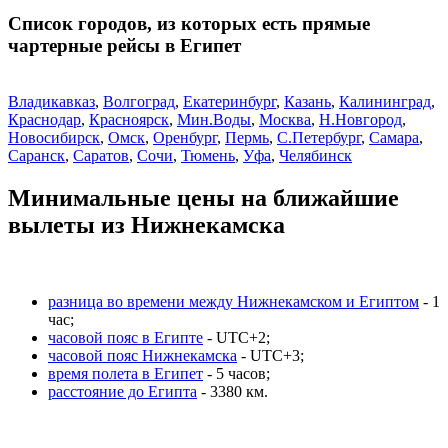
Список городов, из которых есть прямые
чартерные рейсы в Египет
Владикавказ
,
Волгоград
,
Екатеринбург
,
Казань
,
Калининград
,
Краснодар
,
Красноярск
,
Мин.Воды
,
Москва
,
Н.Новгород
,
Новосибирск
,
Омск
,
Оренбург
,
Пермь
,
С.Петербург
,
Самара
,
Саранск
,
Саратов
,
Сочи
,
Тюмень
,
Уфа
,
Челябинск
Минимальные цены на ближайшие
вылеты из Нижнекамска
разница во времени между Нижнекамском и Египтом
- 1
час;
часовой пояс в Египте
- UTC+2;
часовой пояс Нижнекамска
- UTC+3;
время полета в Египет
- 5 часов;
расстояние до Египта
- 3380 км.