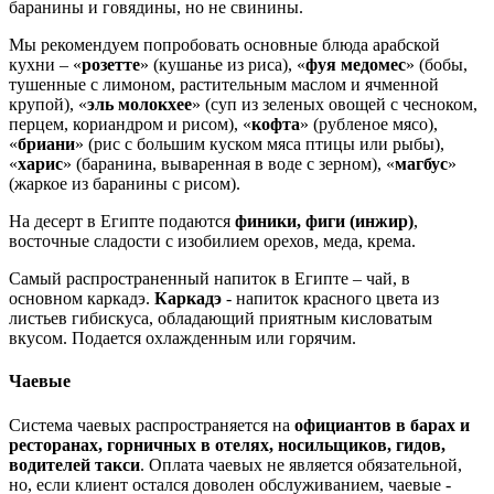
баранины и говядины, но не свинины.
Мы рекомендуем попробовать основные блюда арабской
кухни – «
розетте
» (кушанье из риса), «
фуя медомес
» (бобы,
тушенные с лимоном, растительным маслом и ячменной
крупой), «
эль молокхее
» (суп из зеленых овощей с чесноком,
перцем, кориандром и рисом), «
кофта
» (рубленое мясо),
«
бриани
» (рис с большим куском мяса птицы или рыбы),
«
харис
» (баранина, вываренная в воде с зерном), «
магбус
»
(жаркое из баранины с рисом).
На десерт в Египте подаются
финики, фиги (инжир)
,
восточные сладости с изобилием орехов, меда, крема.
Самый распространенный напиток в Египте – чай, в
основном каркадэ.
Каркадэ
- напиток красного цвета из
листьев гибискуса, обладающий приятным кисловатым
вкусом. Подается охлажденным или горячим.
Чаевые
Система чаевых распространяется на
официантов в барах и
ресторанах, горничных в отелях, носильщиков, гидов,
водителей такси
. Оплата чаевых не является обязательной,
но, если клиент остался доволен обслуживанием, чаевые -