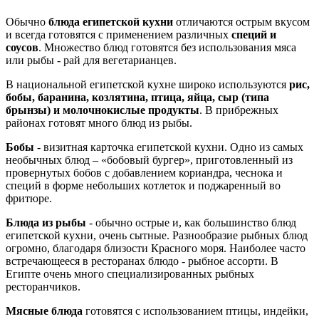
Обычно
блюда египетской кухни
отличаются острым вкусом
и всегда готовятся с применением различных
специй и
соусов
. Множество блюд готовятся без использования мяса
или рыбы - рай для вегетарианцев.
В национальной египетской кухне широко используются
рис,
бобы, баранина, козлятина, птица, яйца, сыр (типа
брынзы) и молочнокислые продукты
. В прибрежных
районах готовят много блюд из рыбы.
Бобы
- визитная карточка египетской кухни. Одно из самых
необычных блюд – «бобовый бургер», приготовленный из
провернутых бобов с добавлением кориандра, чеснока и
специй в форме небольших котлеток и поджаренный во
фритюре.
Блюда из рыбы
- обычно острые и, как большинство блюд
египетской кухни, очень сытные. Разнообразие рыбных блюд
огромно, благодаря близости Красного моря. Наиболее часто
встречающееся в ресторанах блюдо - рыбное ассорти. В
Египте очень много специализированных рыбных
ресторанчиков.
Мясные блюда
готовятся с использованием птицы, индейки,