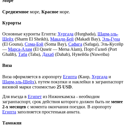
Море
Средиземное
море,
Красное
море.
Курорты
Основные куронты Египта:
Хургада
(Hurghada),
Шарм-эль-
Шейх
(Sharm El Sheikh),
Макади-Бей
(Makadi Bay),
Эль-Гуна
(El Gouna),
Сома-Бэй
(Soma Bаy),
Сафага
(Safaga), Эль-Кусейр
—
Марса-Алам
(El Quseir — Mersa Alam), Порт-Галиб (Port
Ghalib),
Таба
(Taba),
Дахаб
(Dahab), Нувейба (Nuweiba)
Виза
Виза оформляется в аэропорту
Египта
(Каир,
Хургада
и
Шарм-эль-Шейх
), путем покупки и наклейки в загранпаспорт
визовой марки стоимостью
25 USD
.
Для въезда в
Египет
из
Нижнекамска
- необходим
загранпаспорт, срок действия
которого должен быть не
менее
2-х месяцев
с момента окончания поездки
. В аэропорту
Египта
заполняется простенькая анкета.
Таможня