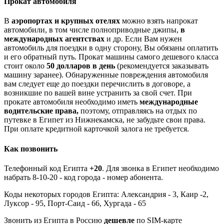
Прокат автомобиля
В
аэропортах и крупных отелях
можно взять напрокат
автомобили, в том числе полноприводные джипы,
в
международных агентствах
и др. Если Вам нужен
автомобиль для поездки в одну сторону, Вы обязаны оплатить
и его обратный путь. Прокат машины самого дешевого класса
стоит около
50 долларов в день
(рекомендуется заказывать
машину заранее). Обнаруженные повреждения автомобиля
вам следует еще до поездки перечислить в договоре, а
возникшие по вашей вине устранить за свой счет. При
прокате автомобиля необходимо иметь
международные
водительские права,
поэтому, отправляясь на отдых по
путевке в Египет из Нижнекамска, не забудьте свои права.
При оплате кредитной карточкой залога не требуется.
Как позвонить
Телефонный код Египта
+20
. Для звонка в Египет необходимо
набрать 8-10-20 - код города - номер абонента.
Коды некоторых городов Египта: Александрия - 3, Каир -2,
Луксор - 95, Порт-Саид - 66, Хургада - 65
Звонить из Египта в Россию
дешевле
по SIM-карте