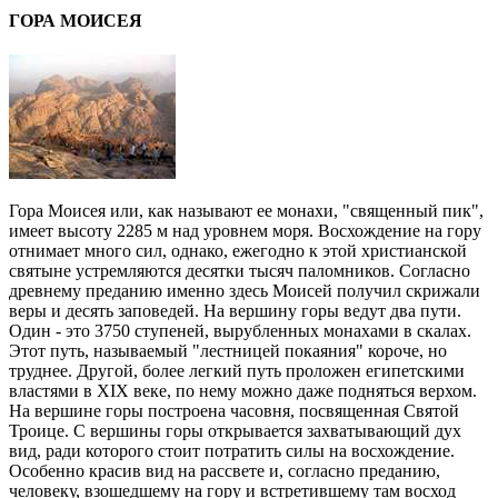
ГОРА МОИСЕЯ
Гора Моисея или, как называют ее монахи, "священный пик",
имеет высоту 2285 м над уровнем моря. Восхождение на гору
отнимает много сил, однако, ежегодно к этой христианской
святыне устремляются десятки тысяч паломников. Согласно
древнему преданию именно здесь Моисей получил скрижали
веры и десять заповедей. На вершину горы ведут два пути.
Один - это 3750 ступеней, вырубленных монахами в скалах.
Этот путь, называемый "лестницей покаяния" короче, но
труднее. Другой, более легкий путь проложен египетскими
властями в XIX веке, по нему можно даже подняться верхом.
На вершине горы построена часовня, посвященная Святой
Троице. С вершины горы открывается захватывающий дух
вид, ради которого стоит потратить силы на восхождение.
Особенно красив вид на рассвете и, согласно преданию,
человеку, взошедшему на гору и встретившему там восход