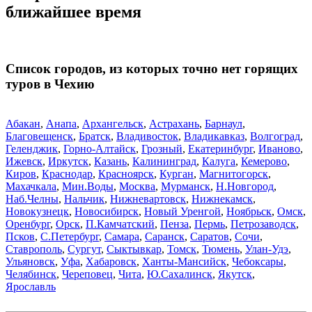
ближайшее время
Список городов, из которых точно нет горящих
туров в Чехию
Абакан
,
Анапа
,
Архангельск
,
Астрахань
,
Барнаул
,
Благовещенск
,
Братск
,
Владивосток
,
Владикавказ
,
Волгоград
,
Геленджик
,
Горно-Алтайск
,
Грозный
,
Екатеринбург
,
Иваново
,
Ижевск
,
Иркутск
,
Казань
,
Калининград
,
Калуга
,
Кемерово
,
Киров
,
Краснодар
,
Красноярск
,
Курган
,
Магнитогорск
,
Махачкала
,
Мин.Воды
,
Москва
,
Мурманск
,
Н.Новгород
,
Наб.Челны
,
Нальчик
,
Нижневартовск
,
Нижнекамск
,
Новокузнецк
,
Новосибирск
,
Новый Уренгой
,
Ноябрьск
,
Омск
,
Оренбург
,
Орск
,
П.Камчатский
,
Пенза
,
Пермь
,
Петрозаводск
,
Псков
,
С.Петербург
,
Самара
,
Саранск
,
Саратов
,
Сочи
,
Ставрополь
,
Сургут
,
Сыктывкар
,
Томск
,
Тюмень
,
Улан-Удэ
,
Ульяновск
,
Уфа
,
Хабаровск
,
Ханты-Мансийск
,
Чебоксары
,
Челябинск
,
Череповец
,
Чита
,
Ю.Сахалинск
,
Якутск
,
Ярославль