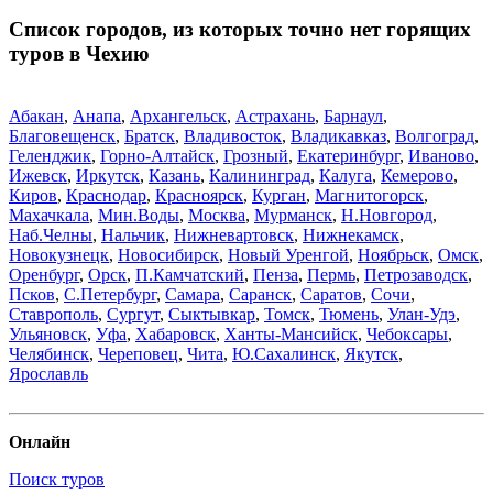
Список городов, из которых точно нет горящих
туров в Чехию
Абакан
,
Анапа
,
Архангельск
,
Астрахань
,
Барнаул
,
Благовещенск
,
Братск
,
Владивосток
,
Владикавказ
,
Волгоград
,
Геленджик
,
Горно-Алтайск
,
Грозный
,
Екатеринбург
,
Иваново
,
Ижевск
,
Иркутск
,
Казань
,
Калининград
,
Калуга
,
Кемерово
,
Киров
,
Краснодар
,
Красноярск
,
Курган
,
Магнитогорск
,
Махачкала
,
Мин.Воды
,
Москва
,
Мурманск
,
Н.Новгород
,
Наб.Челны
,
Нальчик
,
Нижневартовск
,
Нижнекамск
,
Новокузнецк
,
Новосибирск
,
Новый Уренгой
,
Ноябрьск
,
Омск
,
Оренбург
,
Орск
,
П.Камчатский
,
Пенза
,
Пермь
,
Петрозаводск
,
Псков
,
С.Петербург
,
Самара
,
Саранск
,
Саратов
,
Сочи
,
Ставрополь
,
Сургут
,
Сыктывкар
,
Томск
,
Тюмень
,
Улан-Удэ
,
Ульяновск
,
Уфа
,
Хабаровск
,
Ханты-Мансийск
,
Чебоксары
,
Челябинск
,
Череповец
,
Чита
,
Ю.Сахалинск
,
Якутск
,
Ярославль
Онлайн
Поиск туров