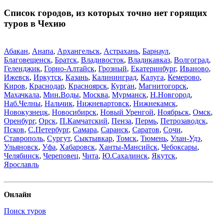
Список городов, из которых точно нет горящих
туров в Чехию
Абакан
,
Анапа
,
Архангельск
,
Астрахань
,
Барнаул
,
Благовещенск
,
Братск
,
Владивосток
,
Владикавказ
,
Волгоград
,
Геленджик
,
Горно-Алтайск
,
Грозный
,
Екатеринбург
,
Иваново
,
Ижевск
,
Иркутск
,
Казань
,
Калининград
,
Калуга
,
Кемерово
,
Киров
,
Краснодар
,
Красноярск
,
Курган
,
Магнитогорск
,
Махачкала
,
Мин.Воды
,
Москва
,
Мурманск
,
Н.Новгород
,
Наб.Челны
,
Нальчик
,
Нижневартовск
,
Нижнекамск
,
Новокузнецк
,
Новосибирск
,
Новый Уренгой
,
Ноябрьск
,
Омск
,
Оренбург
,
Орск
,
П.Камчатский
,
Пенза
,
Пермь
,
Петрозаводск
,
Псков
,
С.Петербург
,
Самара
,
Саранск
,
Саратов
,
Сочи
,
Ставрополь
,
Сургут
,
Сыктывкар
,
Томск
,
Тюмень
,
Улан-Удэ
,
Ульяновск
,
Уфа
,
Хабаровск
,
Ханты-Мансийск
,
Чебоксары
,
Челябинск
,
Череповец
,
Чита
,
Ю.Сахалинск
,
Якутск
,
Ярославль
Онлайн
Поиск туров