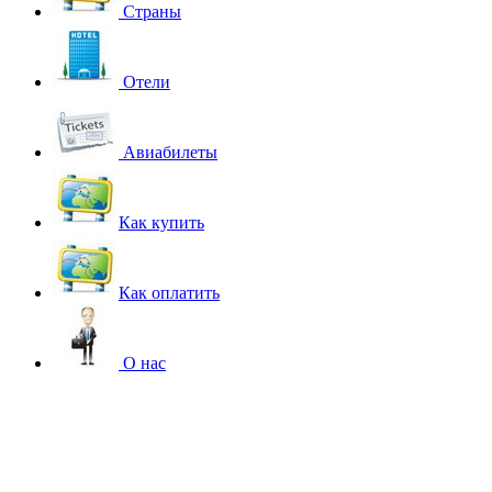
Страны
Отели
Авиабилеты
Как купить
Как оплатить
О нас