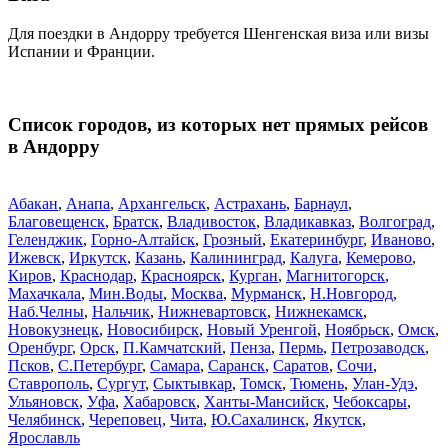
Для поездки в Андорру требуется Шенгенская виза или визы
Испании и Франции.
Список городов, из которых нет прямых рейсов
в Андорру
Абакан
,
Анапа
,
Архангельск
,
Астрахань
,
Барнаул
,
Благовещенск
,
Братск
,
Владивосток
,
Владикавказ
,
Волгоград
,
Геленджик
,
Горно-Алтайск
,
Грозный
,
Екатеринбург
,
Иваново
,
Ижевск
,
Иркутск
,
Казань
,
Калининград
,
Калуга
,
Кемерово
,
Киров
,
Краснодар
,
Красноярск
,
Курган
,
Магнитогорск
,
Махачкала
,
Мин.Воды
,
Москва
,
Мурманск
,
Н.Новгород
,
Наб.Челны
,
Нальчик
,
Нижневартовск
,
Нижнекамск
,
Новокузнецк
,
Новосибирск
,
Новый Уренгой
,
Ноябрьск
,
Омск
,
Оренбург
,
Орск
,
П.Камчатский
,
Пенза
,
Пермь
,
Петрозаводск
,
Псков
,
С.Петербург
,
Самара
,
Саранск
,
Саратов
,
Сочи
,
Ставрополь
,
Сургут
,
Сыктывкар
,
Томск
,
Тюмень
,
Улан-Удэ
,
Ульяновск
,
Уфа
,
Хабаровск
,
Ханты-Мансийск
,
Чебоксары
,
Челябинск
,
Череповец
,
Чита
,
Ю.Сахалинск
,
Якутск
,
Ярославль