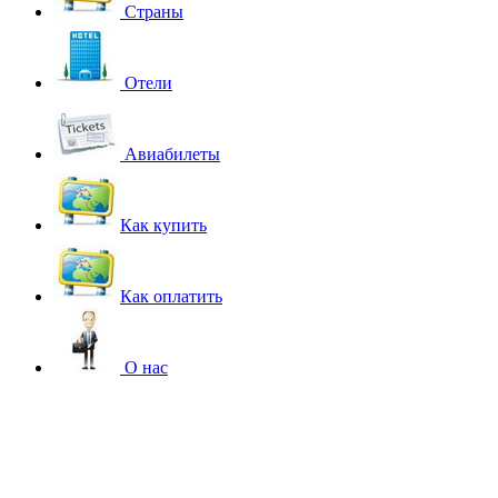
Страны
Отели
Авиабилеты
Как купить
Как оплатить
О нас