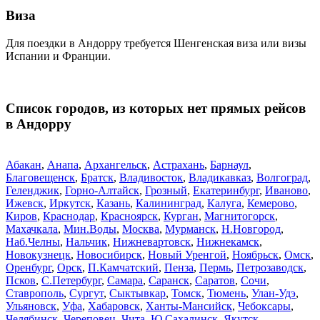
Виза
Для поездки в Андорру требуется Шенгенская виза или визы
Испании и Франции.
Список городов, из которых нет прямых рейсов
в Андорру
Абакан
,
Анапа
,
Архангельск
,
Астрахань
,
Барнаул
,
Благовещенск
,
Братск
,
Владивосток
,
Владикавказ
,
Волгоград
,
Геленджик
,
Горно-Алтайск
,
Грозный
,
Екатеринбург
,
Иваново
,
Ижевск
,
Иркутск
,
Казань
,
Калининград
,
Калуга
,
Кемерово
,
Киров
,
Краснодар
,
Красноярск
,
Курган
,
Магнитогорск
,
Махачкала
,
Мин.Воды
,
Москва
,
Мурманск
,
Н.Новгород
,
Наб.Челны
,
Нальчик
,
Нижневартовск
,
Нижнекамск
,
Новокузнецк
,
Новосибирск
,
Новый Уренгой
,
Ноябрьск
,
Омск
,
Оренбург
,
Орск
,
П.Камчатский
,
Пенза
,
Пермь
,
Петрозаводск
,
Псков
,
С.Петербург
,
Самара
,
Саранск
,
Саратов
,
Сочи
,
Ставрополь
,
Сургут
,
Сыктывкар
,
Томск
,
Тюмень
,
Улан-Удэ
,
Ульяновск
,
Уфа
,
Хабаровск
,
Ханты-Мансийск
,
Чебоксары
,
Челябинск
,
Череповец
,
Чита
,
Ю.Сахалинск
,
Якутск
,