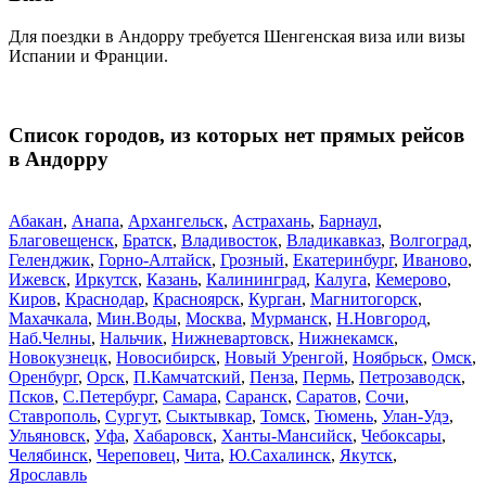
Для поездки в Андорру требуется Шенгенская виза или визы
Испании и Франции.
Список городов, из которых нет прямых рейсов
в Андорру
Абакан
,
Анапа
,
Архангельск
,
Астрахань
,
Барнаул
,
Благовещенск
,
Братск
,
Владивосток
,
Владикавказ
,
Волгоград
,
Геленджик
,
Горно-Алтайск
,
Грозный
,
Екатеринбург
,
Иваново
,
Ижевск
,
Иркутск
,
Казань
,
Калининград
,
Калуга
,
Кемерово
,
Киров
,
Краснодар
,
Красноярск
,
Курган
,
Магнитогорск
,
Махачкала
,
Мин.Воды
,
Москва
,
Мурманск
,
Н.Новгород
,
Наб.Челны
,
Нальчик
,
Нижневартовск
,
Нижнекамск
,
Новокузнецк
,
Новосибирск
,
Новый Уренгой
,
Ноябрьск
,
Омск
,
Оренбург
,
Орск
,
П.Камчатский
,
Пенза
,
Пермь
,
Петрозаводск
,
Псков
,
С.Петербург
,
Самара
,
Саранск
,
Саратов
,
Сочи
,
Ставрополь
,
Сургут
,
Сыктывкар
,
Томск
,
Тюмень
,
Улан-Удэ
,
Ульяновск
,
Уфа
,
Хабаровск
,
Ханты-Мансийск
,
Чебоксары
,
Челябинск
,
Череповец
,
Чита
,
Ю.Сахалинск
,
Якутск
,
Ярославль