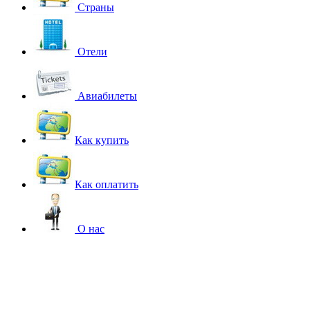
Страны
Отели
Авиабилеты
Как купить
Как оплатить
О нас