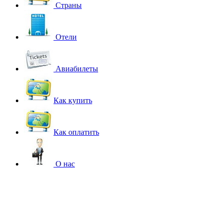
Страны
Отели
Авиабилеты
Как купить
Как оплатить
О нас