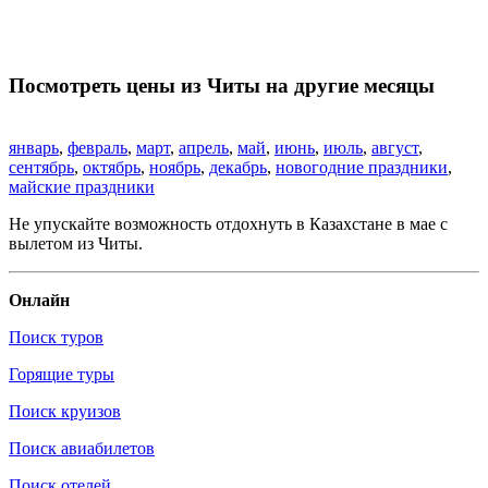
Посмотреть цены из Читы на другие месяцы
январь
,
февраль
,
март
,
апрель
,
май
,
июнь
,
июль
,
август
,
сентябрь
,
октябрь
,
ноябрь
,
декабрь
,
новогодние праздники
,
майские праздники
Не упускайте возможность отдохнуть в Казахстане в мае с
вылетом из Читы.
Онлайн
Поиск туров
Горящие туры
Поиск круизов
Поиск авиабилетов
Поиск отелей