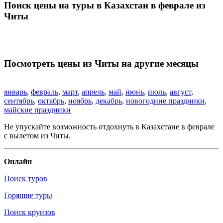
Поиск цены на туры в Казахстан в феврале из
Читы
Посмотреть цены из Читы на другие месяцы
январь
,
февраль
,
март
,
апрель
,
май
,
июнь
,
июль
,
август
,
сентябрь
,
октябрь
,
ноябрь
,
декабрь
,
новогодние праздники
,
майские праздники
Не упускайте возможность отдохнуть в Казахстане в феврале
с вылетом из Читы.
Онлайн
Поиск туров
Горящие туры
Поиск круизов