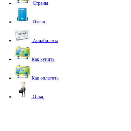
Страны
Отели
Авиабилеты
Как купить
Как оплатить
О нас