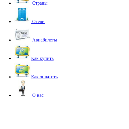
Страны
Отели
Авиабилеты
Как купить
Как оплатить
О нас