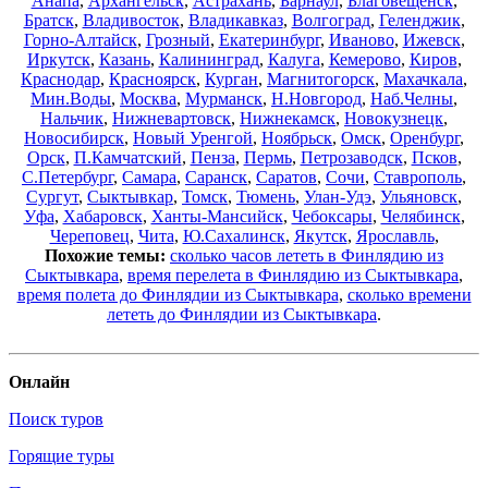
Анапа
,
Архангельск
,
Астрахань
,
Барнаул
,
Благовещенск
,
Братск
,
Владивосток
,
Владикавказ
,
Волгоград
,
Геленджик
,
Горно-Алтайск
,
Грозный
,
Екатеринбург
,
Иваново
,
Ижевск
,
Иркутск
,
Казань
,
Калининград
,
Калуга
,
Кемерово
,
Киров
,
Краснодар
,
Красноярск
,
Курган
,
Магнитогорск
,
Махачкала
,
Мин.Воды
,
Москва
,
Мурманск
,
Н.Новгород
,
Наб.Челны
,
Нальчик
,
Нижневартовск
,
Нижнекамск
,
Новокузнецк
,
Новосибирск
,
Новый Уренгой
,
Ноябрьск
,
Омск
,
Оренбург
,
Орск
,
П.Камчатский
,
Пенза
,
Пермь
,
Петрозаводск
,
Псков
,
С.Петербург
,
Самара
,
Саранск
,
Саратов
,
Сочи
,
Ставрополь
,
Сургут
,
Сыктывкар
,
Томск
,
Тюмень
,
Улан-Удэ
,
Ульяновск
,
Уфа
,
Хабаровск
,
Ханты-Мансийск
,
Чебоксары
,
Челябинск
,
Череповец
,
Чита
,
Ю.Сахалинск
,
Якутск
,
Ярославль
,
Похожие темы:
сколько часов лететь в Финлядию из
Сыктывкара
,
время перелета в Финлядию из Сыктывкара
,
время полета до Финлядии из Сыктывкара
,
сколько времени
лететь до Финлядии из Сыктывкара
.
Онлайн
Поиск туров
Горящие туры