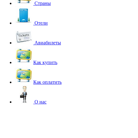
Страны
Отели
Авиабилеты
Как купить
Как оплатить
О нас