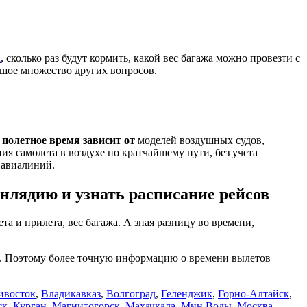
а
, сколько раз будут кормить, какой вес багажа можно провезти с
льшое множество других вопросов.
е
полетное время зависит от
моделей воздушных судов,
я самолета в воздухе по кратчайшему пути, без учета
 авиалиний.
лядию и узнать расписание рейсов
ета и прилета, вес багажа. А зная разницу во времени,
ся. Поэтому более точную информацию о времени вылетов
ивосток
,
Владикавказ
,
Волгоград
,
Геленджик
,
Горно-Алтайск
,
ск
,
Курган
,
Магнитогорск
,
Махачкала
,
Мин.Воды
,
Москва
,