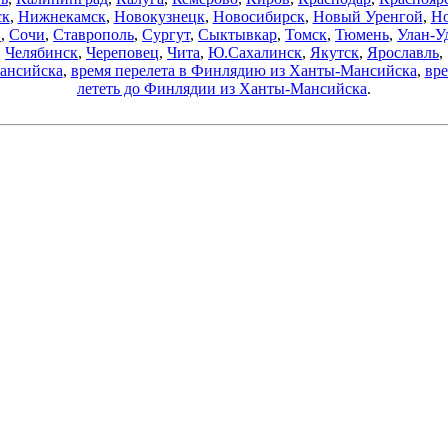
ск
,
Нижнекамск
,
Новокузнецк
,
Новосибирск
,
Новый Уренгой
,
Но
в
,
Сочи
,
Ставрополь
,
Сургут
,
Сыктывкар
,
Томск
,
Тюмень
,
Улан-У
Челябинск
,
Череповец
,
Чита
,
Ю.Сахалинск
,
Якутск
,
Ярославль
,
Мансийска
,
время перелета в Финлядию из Ханты-Мансийска
,
вр
лететь до Финлядии из Ханты-Мансийска
.