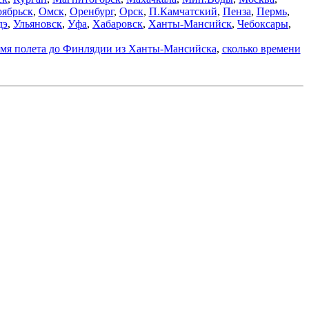
ябрьск
,
Омск
,
Оренбург
,
Орск
,
П.Камчатский
,
Пенза
,
Пермь
,
дэ
,
Ульяновск
,
Уфа
,
Хабаровск
,
Ханты-Мансийск
,
Чебоксары
,
емя полета до Финлядии из Ханты-Мансийска
,
сколько времени