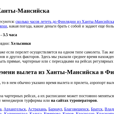
 Ханты-Мансийска
ресуются:
сколько часов лететь до Финлядии из Ханты-Мансийск
мени
, какая погода, какие деньги брать с собой и задают еще бо
 -
3.5 часа
лядии:
Хельсинки
даже если перелет осуществляется на одном типе самолета. Так ж
 и других факторов. Здесь мы указали среднее время нахождени
ыть прямые, чартерные или с пересадками на рейсах регулярных
емени вылета из Ханты-Мансийска в Фин
, то в нем обычно указано время вылета и прилета, аэропорт выл
на чартерных рейсах, а их расписание может постоянно менять
 у менеджеров турфирмы или
на сайтах туроператоров
.
а
,
Архангельск
,
Астрахань
,
Барнаул
,
Благовещенск
,
Братск
,
Влад
нь
,
Калининград
,
Калуга
,
Кемерово
,
Киров
,
Краснодар
,
Краснояр