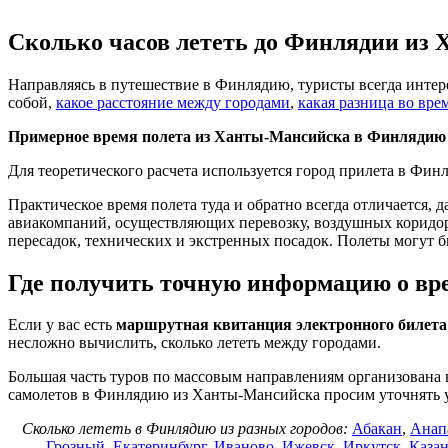
Сколько часов лететь до Финлядии из
Направляясь в путешествие в Финлядию, туристы всегда инте
собой,
какое расстояние между городами
,
какая разница во вре
Примерное время полета из Ханты-Мансийска в Финлядию
Для теоретического расчета используется город прилета в Фин
Практическое время полета туда и обратно всегда отличается, 
авиакомпаний, осуществляющих перевозку, воздушных коридоров
пересадок, технических и экстренных посадок. Полеты могут б
Где получить точную информацию о вр
Если у вас есть
маршрутная квитанция электронного билета
несложно вычислить, сколько лететь между городами.
Большая часть туров по массовым направлениям организована 
самолетов в Финлядию из Ханты-Мансийска просим уточнять
Сколько лететь в Финлядию из разных городов:
Абакан
,
Анап
Грозный
,
Екатеринбург
,
Иваново
,
Ижевск
,
Иркутск
,
Каза