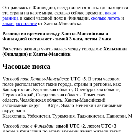
Отправляясь в Финлядию, всегда хочется знать: где находится
эта страна на карте мира, сколько сейчас времени,
какая
разница
и какой часовой пояс в Финлядии,
сколько лететь
и
какое расстояние
от Ханты-Мансийска.
Разница во времени между Ханты-Мансийском и
Финлядией составляет -
зимой 3 часа, летом 2 часа
Расчетная разница учитывалась между городами:
Хельсинки
(Финлядия) и Ханты-Мансийск
Часовые пояса
Часовой пояс Ханты-Мансийска
:
UTC+5
. В этом часовом
поясе располагаются такие города, страны и регионы, как:
Башкортостан, Курганская область, Оренбургская область,
Пермский край, Свердловская область, Тюменская
область, Челябинская область, Ханты-Мансийский
автономный округ — Югра, Ямало-Ненецкий автономный
округ, часть
Казахстана, Узбекистан, Туркмения, Таджикистан, Пакистан, 
Часовой пояс в Финлядии
:
зимой UTC+2, летом UTC+3
.
Кроме в Финлядии по этому времени живут жители таких