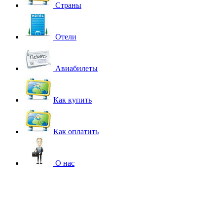
Страны
Отели
Авиабилеты
Как купить
Как оплатить
О нас