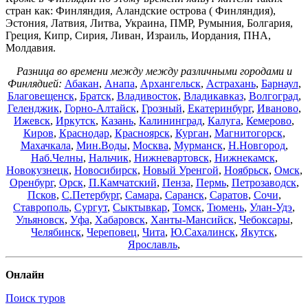
стран как: Финляндия, Аландские острова ( Финляндия),
Эстония, Латвия, Литва, Украина, ПМР, Румыния, Болгария,
Греция, Кипр, Сирия, Ливан, Израиль, Иордания, ПНА,
Молдавия.
Разница во времени между между различными городами и
Финлядией:
Абакан
,
Анапа
,
Архангельск
,
Астрахань
,
Барнаул
,
Благовещенск
,
Братск
,
Владивосток
,
Владикавказ
,
Волгоград
,
Геленджик
,
Горно-Алтайск
,
Грозный
,
Екатеринбург
,
Иваново
,
Ижевск
,
Иркутск
,
Казань
,
Калининград
,
Калуга
,
Кемерово
,
Киров
,
Краснодар
,
Красноярск
,
Курган
,
Магнитогорск
,
Махачкала
,
Мин.Воды
,
Москва
,
Мурманск
,
Н.Новгород
,
Наб.Челны
,
Нальчик
,
Нижневартовск
,
Нижнекамск
,
Новокузнецк
,
Новосибирск
,
Новый Уренгой
,
Ноябрьск
,
Омск
,
Оренбург
,
Орск
,
П.Камчатский
,
Пенза
,
Пермь
,
Петрозаводск
,
Псков
,
С.Петербург
,
Самара
,
Саранск
,
Саратов
,
Сочи
,
Ставрополь
,
Сургут
,
Сыктывкар
,
Томск
,
Тюмень
,
Улан-Удэ
,
Ульяновск
,
Уфа
,
Хабаровск
,
Ханты-Мансийск
,
Чебоксары
,
Челябинск
,
Череповец
,
Чита
,
Ю.Сахалинск
,
Якутск
,
Ярославль
,
Онлайн
Поиск туров