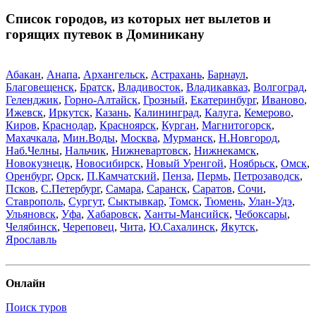
Список городов, из которых нет вылетов и
горящих путевок в Доминикану
Абакан
,
Анапа
,
Архангельск
,
Астрахань
,
Барнаул
,
Благовещенск
,
Братск
,
Владивосток
,
Владикавказ
,
Волгоград
,
Геленджик
,
Горно-Алтайск
,
Грозный
,
Екатеринбург
,
Иваново
,
Ижевск
,
Иркутск
,
Казань
,
Калининград
,
Калуга
,
Кемерово
,
Киров
,
Краснодар
,
Красноярск
,
Курган
,
Магнитогорск
,
Махачкала
,
Мин.Воды
,
Москва
,
Мурманск
,
Н.Новгород
,
Наб.Челны
,
Нальчик
,
Нижневартовск
,
Нижнекамск
,
Новокузнецк
,
Новосибирск
,
Новый Уренгой
,
Ноябрьск
,
Омск
,
Оренбург
,
Орск
,
П.Камчатский
,
Пенза
,
Пермь
,
Петрозаводск
,
Псков
,
С.Петербург
,
Самара
,
Саранск
,
Саратов
,
Сочи
,
Ставрополь
,
Сургут
,
Сыктывкар
,
Томск
,
Тюмень
,
Улан-Удэ
,
Ульяновск
,
Уфа
,
Хабаровск
,
Ханты-Мансийск
,
Чебоксары
,
Челябинск
,
Череповец
,
Чита
,
Ю.Сахалинск
,
Якутск
,
Ярославль
Онлайн
Поиск туров