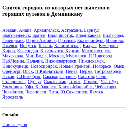
Список городов, из которых нет вылетов и
горящих путевок в Доминикану
Абакан
,
Анапа
,
Архангельск
,
Астрахань
,
Барнаул
,
Благовещенск
,
Братск
,
Владивосток
,
Владикавказ
,
Волгоград
,
Геленджик
,
Горно-Алтайск
,
Грозный
,
Екатеринбург
,
Иваново
,
Ижевск
,
Иркутск
,
Казань
,
Калининград
,
Калуга
,
Кемерово
,
Киров
,
Краснодар
,
Красноярск
,
Курган
,
Магнитогорск
,
Махачкала
,
Мин.Воды
,
Москва
,
Мурманск
,
Н.Новгород
,
Наб.Челны
,
Нальчик
,
Нижневартовск
,
Нижнекамск
,
Новокузнецк
,
Новосибирск
,
Новый Уренгой
,
Ноябрьск
,
Омск
,
Оренбург
,
Орск
,
П.Камчатский
,
Пенза
,
Пермь
,
Петрозаводск
,
Псков
,
С.Петербург
,
Самара
,
Саранск
,
Саратов
,
Сочи
,
Ставрополь
,
Сургут
,
Сыктывкар
,
Томск
,
Тюмень
,
Улан-Удэ
,
Ульяновск
,
Уфа
,
Хабаровск
,
Ханты-Мансийск
,
Чебоксары
,
Челябинск
,
Череповец
,
Чита
,
Ю.Сахалинск
,
Якутск
,
Ярославль
Онлайн
Поиск туров