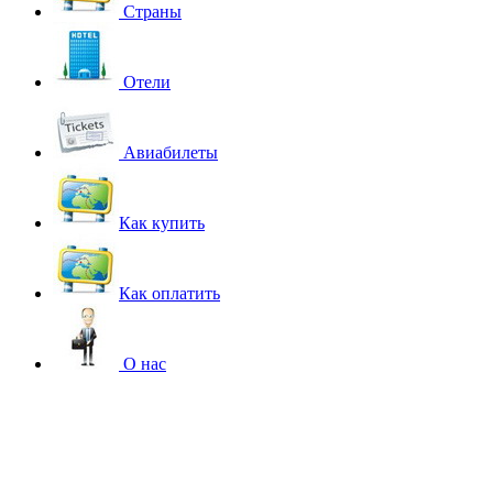
Страны
Отели
Авиабилеты
Как купить
Как оплатить
О нас