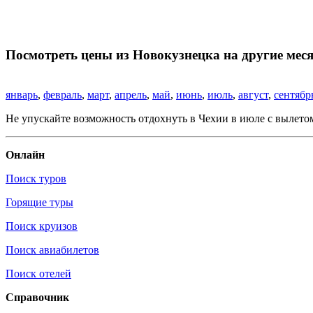
Посмотреть цены из Новокузнецка на другие мес
январь
,
февраль
,
март
,
апрель
,
май
,
июнь
,
июль
,
август
,
сентябр
Не упускайте возможность отдохнуть в Чехии в июле с вылето
Онлайн
Поиск туров
Горящие туры
Поиск круизов
Поиск авиабилетов
Поиск отелей
Справочник