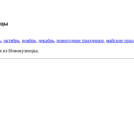
яцы
ь
,
октябрь
,
ноябрь
,
декабрь
,
новогодние праздники
,
майские пра
м из Новокузнецка.