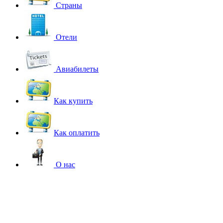
Страны
Отели
Авиабилеты
Как купить
Как оплатить
О нас