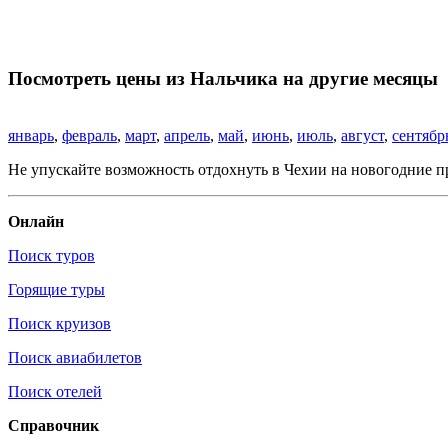
Посмотреть цены из Нальчика на другие месяцы
январь
,
февраль
,
март
,
апрель
,
май
,
июнь
,
июль
,
август
,
сентябр
Не упускайте возможность отдохнуть в Чехии на новогодние п
Онлайн
Поиск туров
Горящие туры
Поиск круизов
Поиск авиабилетов
Поиск отелей
Справочник