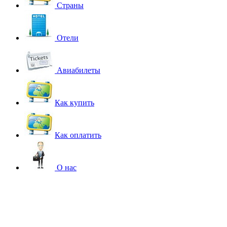
Страны
Отели
Авиабилеты
Как купить
Как оплатить
О нас