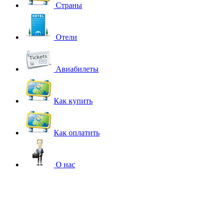
Страны
Отели
Авиабилеты
Как купить
Как оплатить
О нас