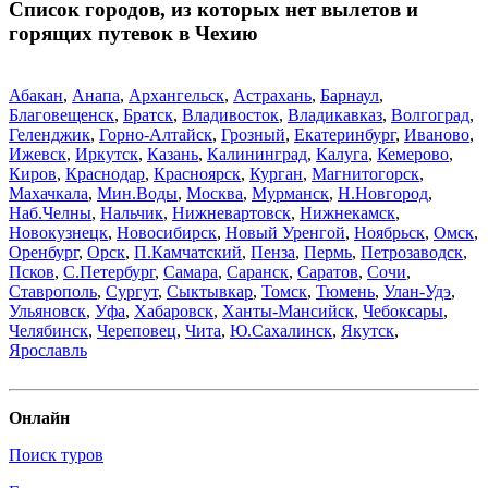
Список городов, из которых нет вылетов и
горящих путевок в Чехию
Абакан
,
Анапа
,
Архангельск
,
Астрахань
,
Барнаул
,
Благовещенск
,
Братск
,
Владивосток
,
Владикавказ
,
Волгоград
,
Геленджик
,
Горно-Алтайск
,
Грозный
,
Екатеринбург
,
Иваново
,
Ижевск
,
Иркутск
,
Казань
,
Калининград
,
Калуга
,
Кемерово
,
Киров
,
Краснодар
,
Красноярск
,
Курган
,
Магнитогорск
,
Махачкала
,
Мин.Воды
,
Москва
,
Мурманск
,
Н.Новгород
,
Наб.Челны
,
Нальчик
,
Нижневартовск
,
Нижнекамск
,
Новокузнецк
,
Новосибирск
,
Новый Уренгой
,
Ноябрьск
,
Омск
,
Оренбург
,
Орск
,
П.Камчатский
,
Пенза
,
Пермь
,
Петрозаводск
,
Псков
,
С.Петербург
,
Самара
,
Саранск
,
Саратов
,
Сочи
,
Ставрополь
,
Сургут
,
Сыктывкар
,
Томск
,
Тюмень
,
Улан-Удэ
,
Ульяновск
,
Уфа
,
Хабаровск
,
Ханты-Мансийск
,
Чебоксары
,
Челябинск
,
Череповец
,
Чита
,
Ю.Сахалинск
,
Якутск
,
Ярославль
Онлайн
Поиск туров