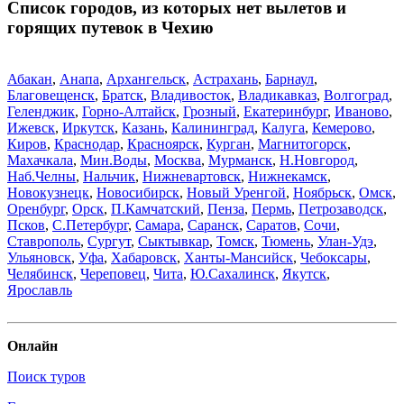
Список городов, из которых нет вылетов и
горящих путевок в Чехию
Абакан
,
Анапа
,
Архангельск
,
Астрахань
,
Барнаул
,
Благовещенск
,
Братск
,
Владивосток
,
Владикавказ
,
Волгоград
,
Геленджик
,
Горно-Алтайск
,
Грозный
,
Екатеринбург
,
Иваново
,
Ижевск
,
Иркутск
,
Казань
,
Калининград
,
Калуга
,
Кемерово
,
Киров
,
Краснодар
,
Красноярск
,
Курган
,
Магнитогорск
,
Махачкала
,
Мин.Воды
,
Москва
,
Мурманск
,
Н.Новгород
,
Наб.Челны
,
Нальчик
,
Нижневартовск
,
Нижнекамск
,
Новокузнецк
,
Новосибирск
,
Новый Уренгой
,
Ноябрьск
,
Омск
,
Оренбург
,
Орск
,
П.Камчатский
,
Пенза
,
Пермь
,
Петрозаводск
,
Псков
,
С.Петербург
,
Самара
,
Саранск
,
Саратов
,
Сочи
,
Ставрополь
,
Сургут
,
Сыктывкар
,
Томск
,
Тюмень
,
Улан-Удэ
,
Ульяновск
,
Уфа
,
Хабаровск
,
Ханты-Мансийск
,
Чебоксары
,
Челябинск
,
Череповец
,
Чита
,
Ю.Сахалинск
,
Якутск
,
Ярославль
Онлайн
Поиск туров