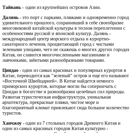
Тайвань
– один из крупнейших островов Азии.
Далянь
- это порт с парками, пляжами и одновременно город
удивительного прошлого, сохранивший в себе своеобразие
многовековой китайской культуры в тесном переплетении с
особенностями русской и японской культур. Далянь -
международный центр морского отдыха и курортно-
санаторного лечения, процветающий город с чистыми
зелеными улицами, чего не скажешь о многих других городах
Китая, он славится многочисленными магазинами и
лавчонками, забитыми разнообразными товарами.
Циндао
- один из самых красивых и популярных курортов в
Китаe, переводится как "зеленый" остров и еще его называют
«Восточной Швейцарией». В Китае найдется немного
приморских курортов, которые могли бы соперничать с
Циндао в богатстве и разнообразии целебных сил природы.
Развитая туристическая инфраструктура, уникальная
архитектура, прекрасные пляжи, чистое море и
благоприятный климат привлекают сюда большое количество
туристов.
Ханчжоу -
один из 7 стольных городов Древнего Китая и
один из самых красивых городов Китая культурно -