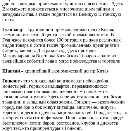
дворцы, которые привлекают туристов со всего мира. Здесь
Вы сможете прикоснуться к многочисленным тайнам и
загадкам Китая, а также подняться на Великую Китайскую
стену.
Гуанчжоу
– крупнейший промышленный центр Китая,
всемирно известный центр легкой промышленности. В
Гуанчжоу находится более 100 оптовых рынков различных
видов товара и сотни тысяч промышленных предприятий
фабрик, заводов. Два раза в год здесь проходит
Международная Выставка Китайских Товаров – одно из
важнейших событий года в мире производства и торговли.
Шанхай
– крупнейший экономический центр Китая.
Гонконг
- это уникальный конгломерат небоскребов,
монастырей, горных ландшафтов, перемежающихся
рисовыми плантациями, великолепными пляжами и
роскошными отелями. Здесь сочетаются древние китайские
традиции и западный образ жизни. Гонконг — экзотический
город, где бок о бок живут китайцы, англичане, индусы,
корейцы и десятки других национальностей. Город-легенда, о
котором сняты сотни фильмов. Ночная жизнь в этом городе
бьет ключом: сотни баров, ресторанов, клубов и дискотек
ждут тех, кто приобрел туры в Гонконг.