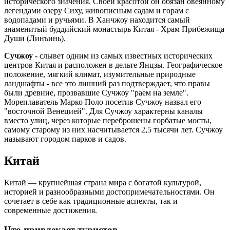
исторического значения. Своей красотой он обязан овеянному
легендами озеру Сиху, живописным садам и горам с
водопадами и ручьями. В Ханчжоу находится самый
знаменитый буддийский монастырь Китая - Храм Прибежища
Души (Линъинь).
Сучжоу -
слывет одним из самых известных исторических
центров Китая и расположен в дельте Янцзы. Географическое
положение, мягкий климат, изумительные природные
ландшафты - все это лишний раз подтверждает, что правы
были древние, прозвавшие Сучжоу "раем на земле".
Мореплаватель Марко Поло посетив Сучжоу назвал его
"восточной Венецией". Для Сучжоу характерны каналы
вместо улиц, через которые переброшены горбатые мосты,
самому старому из них насчитывается 2,5 тысячи лет. Сучжоу
называют городом парков и садов.
Китай
Китай — крупнейшая страна мира с богатой культурой,
историей и разнообразными достопримечательностями. Он
сочетает в себе как традиционные аспекты, так и
современные достижения.
Что привлекает туристов