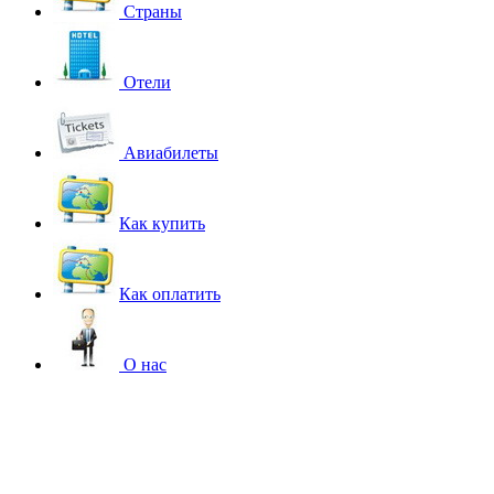
Страны
Отели
Авиабилеты
Как купить
Как оплатить
О нас