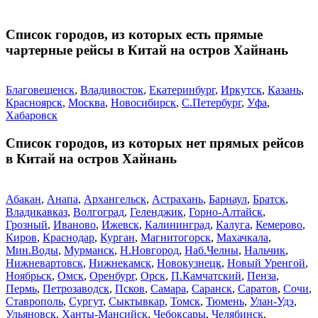
Список городов, из которых есть прямые
чартерные рейсы в Китай на остров Хайнань
Благовещенск
,
Владивосток
,
Екатеринбург
,
Иркутск
,
Казань
,
Красноярск
,
Москва
,
Новосибирск
,
С.Петербург
,
Уфа
,
Хабаровск
Список городов, из которых нет прямых рейсов
в Китай на остров Хайнань
Абакан
,
Анапа
,
Архангельск
,
Астрахань
,
Барнаул
,
Братск
,
Владикавказ
,
Волгоград
,
Геленджик
,
Горно-Алтайск
,
Грозный
,
Иваново
,
Ижевск
,
Калининград
,
Калуга
,
Кемерово
,
Киров
,
Краснодар
,
Курган
,
Магнитогорск
,
Махачкала
,
Мин.Воды
,
Мурманск
,
Н.Новгород
,
Наб.Челны
,
Нальчик
,
Нижневартовск
,
Нижнекамск
,
Новокузнецк
,
Новый Уренгой
,
Ноябрьск
,
Омск
,
Оренбург
,
Орск
,
П.Камчатский
,
Пенза
,
Пермь
,
Петрозаводск
,
Псков
,
Самара
,
Саранск
,
Саратов
,
Сочи
,
Ставрополь
,
Сургут
,
Сыктывкар
,
Томск
,
Тюмень
,
Улан-Удэ
,
Ульяновск
,
Ханты-Мансийск
,
Чебоксары
,
Челябинск
,