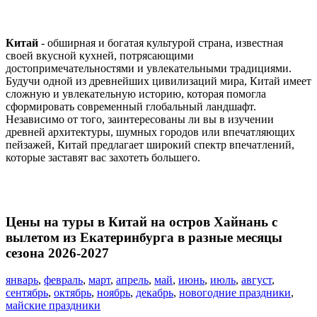
Китай
- обширная и богатая культурой страна, известная
своей вкусной кухней, потрясающими
достопримечательностями и увлекательными традициями.
Будучи одной из древнейших цивилизаций мира, Китай имеет
сложную и увлекательную историю, которая помогла
сформировать современный глобальный ландшафт.
Независимо от того, заинтересованы ли вы в изучении
древней архитектуры, шумных городов или впечатляющих
пейзажей, Китай предлагает широкий спектр впечатлений,
которые заставят вас захотеть большего.
Цены на туры в Китай на остров Хайнань с
вылетом из Екатеринбурга в разные месяцы
сезона 2026-2027
январь
,
февраль
,
март
,
апрель
,
май
,
июнь
,
июль
,
август
,
сентябрь
,
октябрь
,
ноябрь
,
декабрь
,
новогодние праздники
,
майские праздники