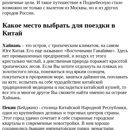
различные цели. И такое путешествие в Поднебесную стало
возможно не только с вылетом из Москвы, но и из других
городов России.
Какое место выбрать для поездки в
Китай
Хайнань
– это остров, с тропическим климатом, на самом
Юге Китая. Его еще называют «Восточными Гавайями». Здесь
нет промышленных предприятий, и воздух от этого
кристально чистый, а девственная природа поражает красотой
тропических лесов. Если Вы хотите отдохнуть на пляжах из
золотистого песка, понежиться под ярким солнцем,
покупаться в прозрачном море, заняться дайвингом, поплавать
на яхте, испытать на себе чудодействие китайской
традиционной медицины и насладиться китайской кухней, то
все это и многое другое Вы сможете найти именно на острове
Хайнань.
Пекин
(Бейджин) - столица Китайской Народной Республики,
один из крупнейших деловых и торговых центров страны.
Этот город удачно сочетает в себе старинные городские
кварталы и современные новостройки. В нем хорошо
сохранились бывшие императорские парки, монастыри,