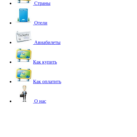
Страны
Отели
Авиабилеты
Как купить
Как оплатить
О нас