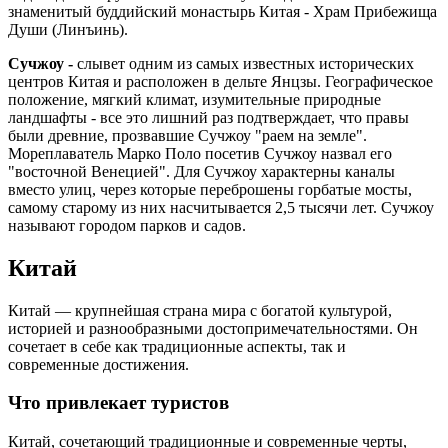
знаменитый буддийский монастырь Китая - Храм Прибежища
Души (Линъинь).
Сучжоу -
слывет одним из самых известных исторических
центров Китая и расположен в дельте Янцзы. Географическое
положение, мягкий климат, изумительные природные
ландшафты - все это лишний раз подтверждает, что правы
были древние, прозвавшие Сучжоу "раем на земле".
Мореплаватель Марко Поло посетив Сучжоу назвал его
"восточной Венецией". Для Сучжоу характерны каналы
вместо улиц, через которые переброшены горбатые мосты,
самому старому из них насчитывается 2,5 тысячи лет. Сучжоу
называют городом парков и садов.
Китай
Китай — крупнейшая страна мира с богатой культурой,
историей и разнообразными достопримечательностями. Он
сочетает в себе как традиционные аспекты, так и
современные достижения.
Что привлекает туристов
Китай, сочетающий традиционные и современные черты,