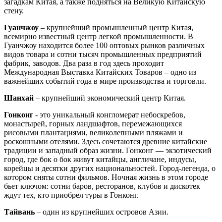
загадкам Китая, а также подняться на Великую Китайскую
стену.
Гуанчжоу
– крупнейший промышленный центр Китая,
всемирно известный центр легкой промышленности. В
Гуанчжоу находится более 100 оптовых рынков различных
видов товара и сотни тысяч промышленных предприятий
фабрик, заводов. Два раза в год здесь проходит
Международная Выставка Китайских Товаров – одно из
важнейших событий года в мире производства и торговли.
Шанхай
– крупнейший экономический центр Китая.
Гонконг
- это уникальный конгломерат небоскребов,
монастырей, горных ландшафтов, перемежающихся
рисовыми плантациями, великолепными пляжами и
роскошными отелями. Здесь сочетаются древние китайские
традиции и западный образ жизни. Гонконг — экзотический
город, где бок о бок живут китайцы, англичане, индусы,
корейцы и десятки других национальностей. Город-легенда, о
котором сняты сотни фильмов. Ночная жизнь в этом городе
бьет ключом: сотни баров, ресторанов, клубов и дискотек
ждут тех, кто приобрел туры в Гонконг.
Тайвань
– один из крупнейших островов Азии.