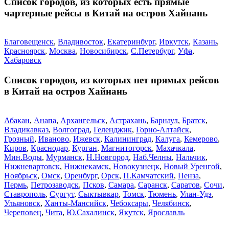
Список городов, из которых есть прямые
чартерные рейсы в Китай на остров Хайнань
Благовещенск
,
Владивосток
,
Екатеринбург
,
Иркутск
,
Казань
,
Красноярск
,
Москва
,
Новосибирск
,
С.Петербург
,
Уфа
,
Хабаровск
Список городов, из которых нет прямых рейсов
в Китай на остров Хайнань
Абакан
,
Анапа
,
Архангельск
,
Астрахань
,
Барнаул
,
Братск
,
Владикавказ
,
Волгоград
,
Геленджик
,
Горно-Алтайск
,
Грозный
,
Иваново
,
Ижевск
,
Калининград
,
Калуга
,
Кемерово
,
Киров
,
Краснодар
,
Курган
,
Магнитогорск
,
Махачкала
,
Мин.Воды
,
Мурманск
,
Н.Новгород
,
Наб.Челны
,
Нальчик
,
Нижневартовск
,
Нижнекамск
,
Новокузнецк
,
Новый Уренгой
,
Ноябрьск
,
Омск
,
Оренбург
,
Орск
,
П.Камчатский
,
Пенза
,
Пермь
,
Петрозаводск
,
Псков
,
Самара
,
Саранск
,
Саратов
,
Сочи
,
Ставрополь
,
Сургут
,
Сыктывкар
,
Томск
,
Тюмень
,
Улан-Удэ
,
Ульяновск
,
Ханты-Мансийск
,
Чебоксары
,
Челябинск
,
Череповец
,
Чита
,
Ю.Сахалинск
,
Якутск
,
Ярославль