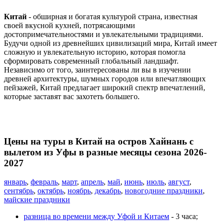
Китай
- обширная и богатая культурой страна, известная
своей вкусной кухней, потрясающими
достопримечательностями и увлекательными традициями.
Будучи одной из древнейших цивилизаций мира, Китай имеет
сложную и увлекательную историю, которая помогла
сформировать современный глобальный ландшафт.
Независимо от того, заинтересованы ли вы в изучении
древней архитектуры, шумных городов или впечатляющих
пейзажей, Китай предлагает широкий спектр впечатлений,
которые заставят вас захотеть большего.
Цены на туры в Китай на остров Хайнань с
вылетом из Уфы в разные месяцы сезона 2026-
2027
январь
,
февраль
,
март
,
апрель
,
май
,
июнь
,
июль
,
август
,
сентябрь
,
октябрь
,
ноябрь
,
декабрь
,
новогодние праздники
,
майские праздники
разница во времени между Уфой и Китаем
- 3 часа;