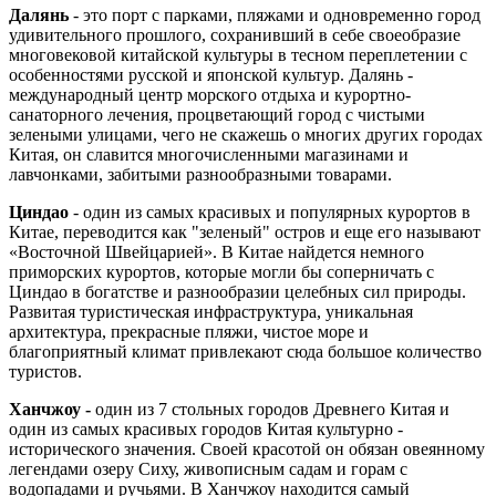
Далянь
- это порт с парками, пляжами и одновременно город
удивительного прошлого, сохранивший в себе своеобразие
многовековой китайской культуры в тесном переплетении с
особенностями русской и японской культур. Далянь -
международный центр морского отдыха и курортно-
санаторного лечения, процветающий город с чистыми
зелеными улицами, чего не скажешь о многих других городах
Китая, он славится многочисленными магазинами и
лавчонками, забитыми разнообразными товарами.
Циндао
- один из самых красивых и популярных курортов в
Китаe, переводится как "зеленый" остров и еще его называют
«Восточной Швейцарией». В Китае найдется немного
приморских курортов, которые могли бы соперничать с
Циндао в богатстве и разнообразии целебных сил природы.
Развитая туристическая инфраструктура, уникальная
архитектура, прекрасные пляжи, чистое море и
благоприятный климат привлекают сюда большое количество
туристов.
Ханчжоу -
один из 7 стольных городов Древнего Китая и
один из самых красивых городов Китая культурно -
исторического значения. Своей красотой он обязан овеянному
легендами озеру Сиху, живописным садам и горам с
водопадами и ручьями. В Ханчжоу находится самый