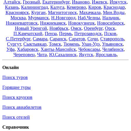
Алтайск
,
Грозный
,
Екатеринбург
,
Иваново
,
Ижевск
,
Иркутск
,
Казань
,
Калининград
,
Калуга
,
Кемерово
,
Киров
,
Краснодар
,
Красноярск
,
Курган
,
Магнитогорск
,
Махачкала
,
Мин.Воды
,
Москва
,
Мурманск
,
Н.Новгород
,
Наб.Челны
,
Нальчик
,
Нижневартовск
,
Нижнекамск
,
Новокузнецк
,
Новосибирск
,
Новый Уренгой
,
Ноябрьск
,
Омск
,
Оренбург
,
Орск
,
П.Камчатский
,
Пенза
,
Пермь
,
Петрозаводск
,
Псков
,
С.Петербург
,
Самара
,
Саранск
,
Саратов
,
Сочи
,
Ставрополь
,
Сургут
,
Сыктывкар
,
Томск
,
Тюмень
,
Улан-Удэ
,
Ульяновск
,
Уфа
,
Хабаровск
,
Ханты-Мансийск
,
Чебоксары
,
Челябинск
,
Череповец
,
Чита
,
Ю.Сахалинск
,
Якутск
,
Ярославль
,
Онлайн
Поиск туров
Горящие туры
Поиск круизов
Поиск авиабилетов
Поиск отелей
Справочник