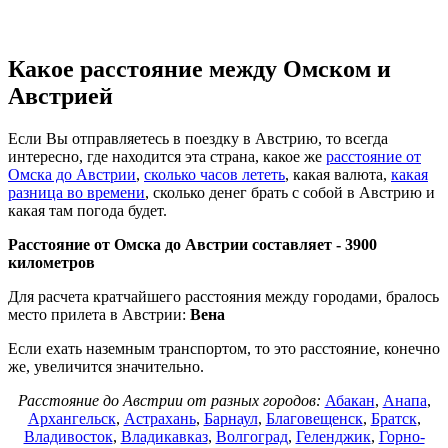
Какое расстояние между Омском и
Австрией
Если Вы отправляетесь в поездку в Австрию, то всегда
интересно, где находится эта страна, какое же
расстояние от
Омска до Австрии
,
сколько часов лететь
, какая валюта,
какая
разница во времени
, сколько денег брать с собой в Австрию и
какая там погода будет.
Расстояние от Омска до Австрии составляет -
3900
километров
Для расчета кратчайшего расстояния между городами, бралось
место прилета в Австрии:
Вена
Если ехать наземным транспортом, то это расстояние, конечно
же, увеличится значительно.
Расстояние до Австрии от разных городов:
Абакан
,
Анапа
,
Архангельск
,
Астрахань
,
Барнаул
,
Благовещенск
,
Братск
,
Владивосток
,
Владикавказ
,
Волгоград
,
Геленджик
,
Горно-