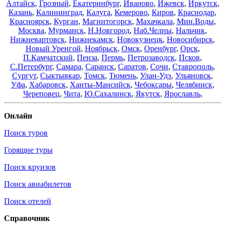
Алтайск
,
Грозный
,
Екатеринбург
,
Иваново
,
Ижевск
,
Иркутск
,
Казань
,
Калининград
,
Калуга
,
Кемерово
,
Киров
,
Краснодар
,
Красноярск
,
Курган
,
Магнитогорск
,
Махачкала
,
Мин.Воды
,
Москва
,
Мурманск
,
Н.Новгород
,
Наб.Челны
,
Нальчик
,
Нижневартовск
,
Нижнекамск
,
Новокузнецк
,
Новосибирск
,
Новый Уренгой
,
Ноябрьск
,
Омск
,
Оренбург
,
Орск
,
П.Камчатский
,
Пенза
,
Пермь
,
Петрозаводск
,
Псков
,
С.Петербург
,
Самара
,
Саранск
,
Саратов
,
Сочи
,
Ставрополь
,
Сургут
,
Сыктывкар
,
Томск
,
Тюмень
,
Улан-Удэ
,
Ульяновск
,
Уфа
,
Хабаровск
,
Ханты-Мансийск
,
Чебоксары
,
Челябинск
,
Череповец
,
Чита
,
Ю.Сахалинск
,
Якутск
,
Ярославль
,
Онлайн
Поиск туров
Горящие туры
Поиск круизов
Поиск авиабилетов
Поиск отелей
Справочник