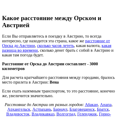
Какое расстояние между Орском и
Австрией
Если Вы отправляетесь в поездку в Австрию, то всегда
интересно, где находится эта страна, какое же
расстояние от
Орска до Австрии
,
сколько часов лететь
, какая валюта,
какая
разница во времени
, сколько денег брать с собой в Австрию и
какая там погода будет.
Расстояние от Орска до Австрии составляет -
3000
километров
Для расчета кратчайшего расстояния между городами, бралось
место прилета в Австрии:
Вена
Если ехать наземным транспортом, то это расстояние, конечно
же, увеличится значительно.
Расстояние до Австрии от разных городов:
Абакан
,
Анапа
,
Архангельск
,
Астрахань
,
Барнаул
,
Благовещенск
,
Братск
,
Владивосток
,
Владикавказ
,
Волгоград
,
Геленджик
,
Горно-