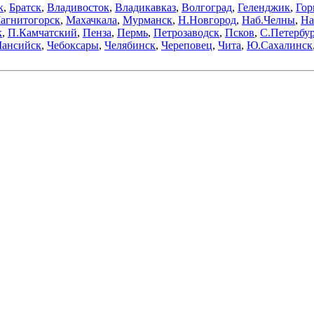
к
,
Братск
,
Владивосток
,
Владикавказ
,
Волгоград
,
Геленджик
,
Гор
агнитогорск
,
Махачкала
,
Мурманск
,
Н.Новгород
,
Наб.Челны
,
На
к
,
П.Камчатский
,
Пенза
,
Пермь
,
Петрозаводск
,
Псков
,
С.Петербур
ансийск
,
Чебоксары
,
Челябинск
,
Череповец
,
Чита
,
Ю.Сахалинск