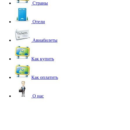
Страны
Отели
Авиабилеты
Как купить
Как оплатить
О нас