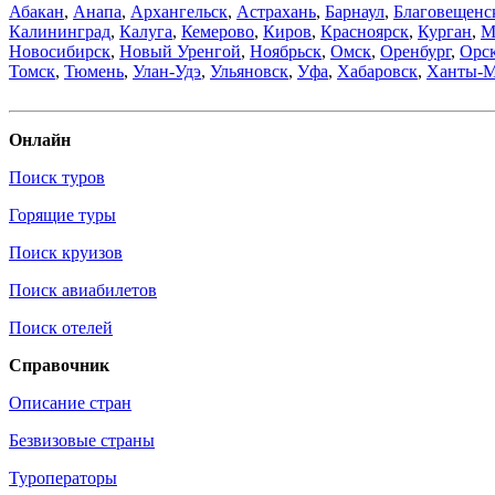
Абакан
,
Анапа
,
Архангельск
,
Астрахань
,
Барнаул
,
Благовещенс
Калининград
,
Калуга
,
Кемерово
,
Киров
,
Красноярск
,
Курган
,
М
Новосибирск
,
Новый Уренгой
,
Ноябрьск
,
Омск
,
Оренбург
,
Орс
Томск
,
Тюмень
,
Улан-Удэ
,
Ульяновск
,
Уфа
,
Хабаровск
,
Ханты-М
Онлайн
Поиск туров
Горящие туры
Поиск круизов
Поиск авиабилетов
Поиск отелей
Справочник
Описание стран
Безвизовые страны
Туроператоры