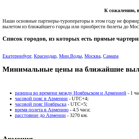
К сожалению, в
Наши основные партнеры-туроператоры в этом году не формир
вылетом из ближайшего города или приобрести билеты до Мос
Список городов, из которых есть прямые чартер
Екатеринбург
,
Краснодар
,
Мин.Воды
,
Москва
,
Самара
Минимальные цены на ближайшие выл
разница во времени между Ноябрьском и Арменией
- 1 ча
часовой пояс в Армении
- UTC+4;
часовой пояс Ноябрьска
- UTC+5;
время полета в Армению
- 4.5 часа;
расстояние до Армении
- 3270 км.
Армения