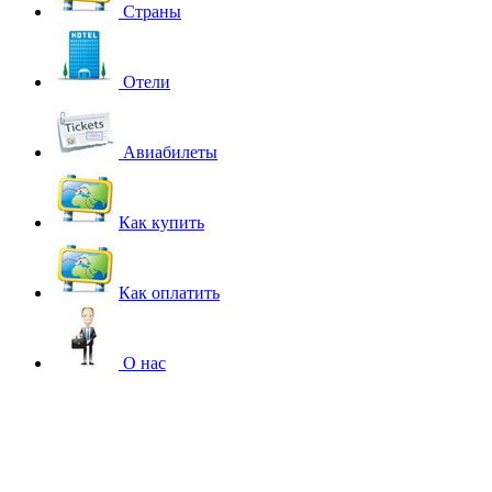
Страны
Отели
Авиабилеты
Как купить
Как оплатить
О нас