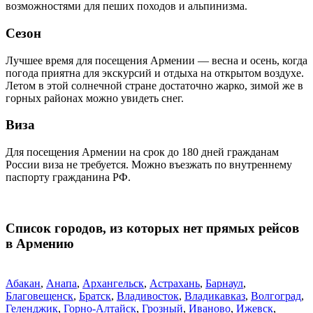
возможностями для пеших походов и альпинизма.
Сезон
Лучшее время для посещения Армении — весна и осень, когда
погода приятна для экскурсий и отдыха на открытом воздухе.
Летом в этой солнечной стране достаточно жарко, зимой же в
горных районах можно увидеть снег.
Виза
Для посещения Армении на срок до 180 дней гражданам
России виза не требуется. Можно въезжать по внутреннему
паспорту гражданина РФ.
Список городов, из которых нет прямых рейсов
в Армению
Абакан
,
Анапа
,
Архангельск
,
Астрахань
,
Барнаул
,
Благовещенск
,
Братск
,
Владивосток
,
Владикавказ
,
Волгоград
,
Геленджик
,
Горно-Алтайск
,
Грозный
,
Иваново
,
Ижевск
,