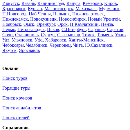
Иркутск
,
Казань
,
Калининград
,
Калуга
,
Кемерово
,
Киров
,
Красноярск
,
Курган
,
Магнитогорск
,
Махачкала
,
Мурманск
,
Н.Новгород
,
Наб.Челны
,
Нальчик
,
Нижневартовск
,
Нижнекамск
,
Новокузнецк
,
Новосибирск
,
Новый Уренгой
,
Ноябрьск
,
Омск
,
Оренбург
,
Орск
,
П.Камчатский
,
Пенза
,
Пермь
,
Петрозаводск
,
Псков
,
С.Петербург
,
Саранск
,
Саратов
,
Сочи
,
Ставрополь
,
Сургут
,
Сыктывкар
,
Томск
,
Тюмень
,
Улан-
Удэ
,
Ульяновск
,
Уфа
,
Хабаровск
,
Ханты-Мансийск
,
Чебоксары
,
Челябинск
,
Череповец
,
Чита
,
Ю.Сахалинск
,
Якутск
,
Ярославль
Онлайн
Поиск туров
Горящие туры
Поиск круизов
Поиск авиабилетов
Поиск отелей
Справочник