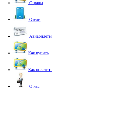
Страны
Отели
Авиабилеты
Как купить
Как оплатить
О нас