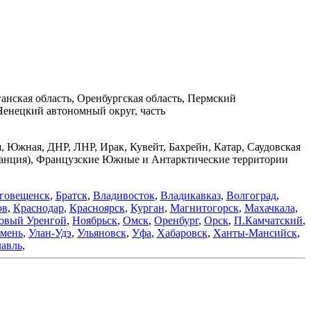
ганская область, Оренбургская область, Пермский
Ненецкий автономный округ, часть
я, Южная, ДНР, ЛНР, Ирак, Кувейт, Бахрейн, Катар, Саудовская
Франция), Французские Южные и Антарктические территории
говещенск
,
Братск
,
Владивосток
,
Владикавказ
,
Волгоград
,
ов
,
Краснодар
,
Красноярск
,
Курган
,
Магнитогорск
,
Махачкала
,
овый Уренгой
,
Ноябрьск
,
Омск
,
Оренбург
,
Орск
,
П.Камчатский
,
мень
,
Улан-Удэ
,
Ульяновск
,
Уфа
,
Хабаровск
,
Ханты-Мансийск
,
авль
,