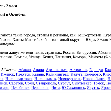
ет -
2 часа
ия) и Оренбург
агаются такие города, страны и регионы, как: Башкортостан, Кур
я область, Ханты-Мансийский автономный округ — Югра, Ямало-
Мальдивы.
мени живут жители таких стран как: Россия, Белоруссия, Абхази
фиопия, Сомали, Уганда, Кения, Танзания, Коморы, Майотта (
 Абхазией:
Абакан
,
Анапа
,
Архангельск
,
Астрахань
,
Барнаул
,
Бла
,
Ижевск
,
Иркутск
,
Казань
,
Калининград
,
Калуга
,
Кемерово
,
Кир
ик
,
Нижневартовск
,
Нижнекамск
,
Новокузнецк
,
Новосибирск
,
Н
анск
,
Саратов
,
Сочи
,
Ставрополь
,
Сургут
,
Сыктывкар
,
Томск
,
Тю
ксары
,
Челябинск
,
Череповец
,
Чита
,
Ю.Сахалинск
,
Якутск
,
Яросл