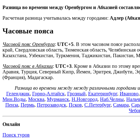
Разница во времени между Оренбургом и Абхазией составля
Расчетная разница учитывалась между городами:
Адлер (Абхаз
Часовые пояса
Часовой пояс Оренбурга
:
UTC+5
. В этом часовом поясе распол
край, Свердловская область, Тюменская область, Челябинска
Казахстана, Узбекистан, Туркмения, Таджикистан, Пакистан, 
Часовой пояс в Абхазии
:
UTC+3
. Кроме в Абхазии по этому вре
Аравия, Турция, Северный Кипр, Йемен, Эритрея, Джибути, Э
(Франция), Мадагаскар.
Разница во времени между между различными городами и
Геленджик
,
Горно-Алтайск
,
Грозный
,
Екатеринбург
,
Иваново
Мин.Воды
,
Москва
,
Мурманск
,
Н.Новгород
,
Наб.Челны
,
Нальч
Пенза
,
Пермь
,
Петрозаводск
,
Псков
,
С.Петербург
,
Самара
,
Сар
Чебо
Онлайн
Поиск туров