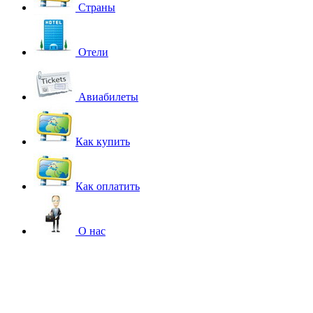
Страны
Отели
Авиабилеты
Как купить
Как оплатить
О нас