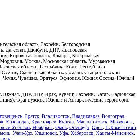
нгельская область, Бахрейн, Белгородская
сть, Дагестан, Джибути, ДНР, Ивановская
ния, Кировская область, Коморы, Костромская
, Мордовия, Москва, Московская область, Мурманская
Псковская область, Республика Коми, Республика
ая Осетия, Смоленская область, Сомали, Ставропольский
асть, Чечня, Чувашия, Эритрея, Эфиопия, Южная Осетия, Южный
я, Южная, ДНР, ЛНР, Ирак, Кувейт, Бахрейн, Катар, Саудовская
Франция), Французские Южные и Антарктические территории
говещенск
,
Братск
,
Владивосток
,
Владикавказ
,
Волгоград
,
ов
,
Краснодар
,
Красноярск
,
Курган
,
Магнитогорск
,
Махачкала
,
овый Уренгой
,
Ноябрьск
,
Омск
,
Оренбург
,
Орск
,
П.Камчатский
,
мень
,
Улан-Удэ
,
Ульяновск
,
Уфа
,
Хабаровск
,
Ханты-Мансийск
,
авль
,