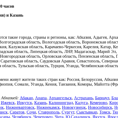
-
0 часов
ия) и Казань
ются такие города, страны и регионы, как: Абхазия, Адыгея, Арха
 Волгоградская область, Вологодская область, Воронежская обла
ия, Калужская область, Карачаево-Черкесия, Карелия, Катар, Ке
градская область, Липецкая область, ЛНР, Мадагаскар, Марий Эл
Новгородская область, Орловская область, Пензенская область, 
, Саратовская область, Саудовская Аравия, Севастополь, Северн
ая область, Тульская область, Турция, Уганда, Челябинская обл
мени живут жители таких стран как: Россия, Белоруссия, Абхази
фиопия, Сомали, Уганда, Кения, Танзания, Коморы, Майотта (
 Абхазией:
Абакан
,
Анапа
,
Архангельск
,
Астрахань
,
Барнаул
,
Бла
,
Ижевск
,
Иркутск
,
Казань
,
Калининград
,
Калуга
,
Кемерово
,
Кир
ик
,
Нижневартовск
,
Нижнекамск
,
Новокузнецк
,
Новосибирск
,
Н
анск
,
Саратов
,
Сочи
,
Ставрополь
,
Сургут
,
Сыктывкар
,
Томск
,
Тю
ксары
,
Челябинск
,
Череповец
,
Чита
,
Ю.Сахалинск
,
Якутск
,
Яросл