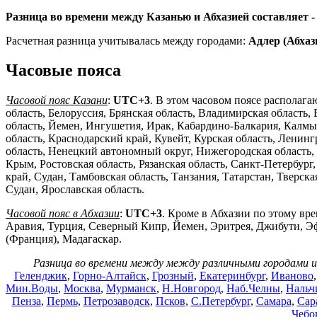
Разница во времени между Казанью и Абхазией составляет 
Расчетная разница учитывалась между городами:
Адлер (Абхаз
Часовые пояса
Часовой пояс Казани
:
UTC+3
. В этом часовом поясе располага
область, Белоруссия, Брянская область, Владимирская область,
область, Йемен, Ингушетия, Ирак, Кабардино-Балкария, Калмык
область, Краснодарский край, Кувейт, Курская область, Ленин
область, Ненецкий автономный округ, Нижегородская область, 
Крым, Ростовская область, Рязанская область, Санкт-Петербург
край, Судан, Тамбовская область, Танзания, Татарстан, Тверск
Судан, Ярославская область.
Часовой пояс в Абхазии
:
UTC+3
. Кроме в Абхазии по этому вре
Аравия, Турция, Северный Кипр, Йемен, Эритрея, Джибути, Э
(Франция), Мадагаскар.
Разница во времени между между различными городами и
Геленджик
,
Горно-Алтайск
,
Грозный
,
Екатеринбург
,
Иваново
Мин.Воды
,
Москва
,
Мурманск
,
Н.Новгород
,
Наб.Челны
,
Нальч
Пенза
,
Пермь
,
Петрозаводск
,
Псков
,
С.Петербург
,
Самара
,
Сар
Чебо