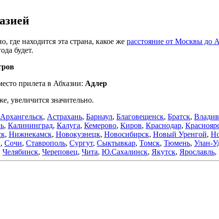
азией
о, где находится эта страна, какое же
расстояние от Москвы до 
ода будет.
тров
место прилета в Абхазии:
Адлер
же, увеличится значительно.
Архангельск
,
Астрахань
,
Барнаул
,
Благовещенск
,
Братск
,
Владив
нь
,
Калининград
,
Калуга
,
Кемерово
,
Киров
,
Краснодар
,
Краснояр
ск
,
Нижнекамск
,
Новокузнецк
,
Новосибирск
,
Новый Уренгой
,
Но
в
,
Сочи
,
Ставрополь
,
Сургут
,
Сыктывкар
,
Томск
,
Тюмень
,
Улан-У
Челябинск
,
Череповец
,
Чита
,
Ю.Сахалинск
,
Якутск
,
Ярославль
,