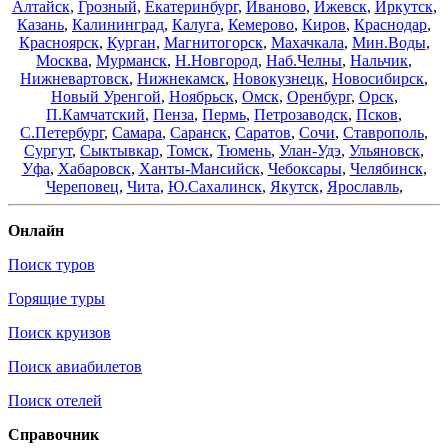
Алтайск
,
Грозный
,
Екатеринбург
,
Иваново
,
Ижевск
,
Иркутск
,
Казань
,
Калининград
,
Калуга
,
Кемерово
,
Киров
,
Краснодар
,
Красноярск
,
Курган
,
Магнитогорск
,
Махачкала
,
Мин.Воды
,
Москва
,
Мурманск
,
Н.Новгород
,
Наб.Челны
,
Нальчик
,
Нижневартовск
,
Нижнекамск
,
Новокузнецк
,
Новосибирск
,
Новый Уренгой
,
Ноябрьск
,
Омск
,
Оренбург
,
Орск
,
П.Камчатский
,
Пенза
,
Пермь
,
Петрозаводск
,
Псков
,
С.Петербург
,
Самара
,
Саранск
,
Саратов
,
Сочи
,
Ставрополь
,
Сургут
,
Сыктывкар
,
Томск
,
Тюмень
,
Улан-Удэ
,
Ульяновск
,
Уфа
,
Хабаровск
,
Ханты-Мансийск
,
Чебоксары
,
Челябинск
,
Череповец
,
Чита
,
Ю.Сахалинск
,
Якутск
,
Ярославль
,
Онлайн
Поиск туров
Горящие туры
Поиск круизов
Поиск авиабилетов
Поиск отелей
Справочник