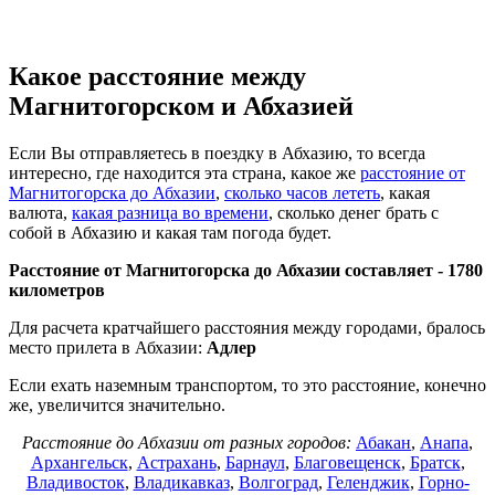
Какое расстояние между
Магнитогорском и Абхазией
Если Вы отправляетесь в поездку в Абхазию, то всегда
интересно, где находится эта страна, какое же
расстояние от
Магнитогорска до Абхазии
,
сколько часов лететь
, какая
валюта,
какая разница во времени
, сколько денег брать с
собой в Абхазию и какая там погода будет.
Расстояние от Магнитогорска до Абхазии составляет -
1780
километров
Для расчета кратчайшего расстояния между городами, бралось
место прилета в Абхазии:
Адлер
Если ехать наземным транспортом, то это расстояние, конечно
же, увеличится значительно.
Расстояние до Абхазии от разных городов:
Абакан
,
Анапа
,
Архангельск
,
Астрахань
,
Барнаул
,
Благовещенск
,
Братск
,
Владивосток
,
Владикавказ
,
Волгоград
,
Геленджик
,
Горно-